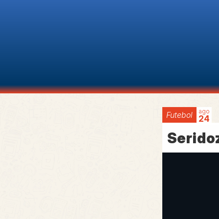
ago
Futebol
24
Serido