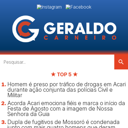
search
★ TOP 5 ★
Homem é preso por tráfico de drogas em Acari
durante ação conjunta das polícias Civil e
Militar
Acorda Acari emociona fiéis e marca o início da
Festa de Agosto com a imagem de Nossa
Senhora da Guia
Dupla de fugitivos de Mossoró é condenada
junto com mais quatro homens que deram