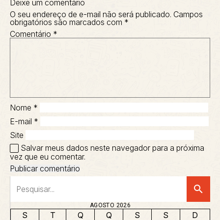
Deixe um comentário
O seu endereço de e-mail não será publicado.
Campos
obrigatórios são marcados com
*
Comentário
*
Nome
*
E-mail
*
Site
Salvar meus dados neste navegador para a próxima
vez que eu comentar.
search
AGOSTO 2026
S
T
Q
Q
S
S
D