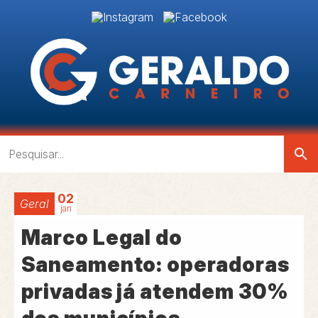
search
02
Geral
jan
Marco Legal do
Saneamento: operadoras
privadas já atendem 30%