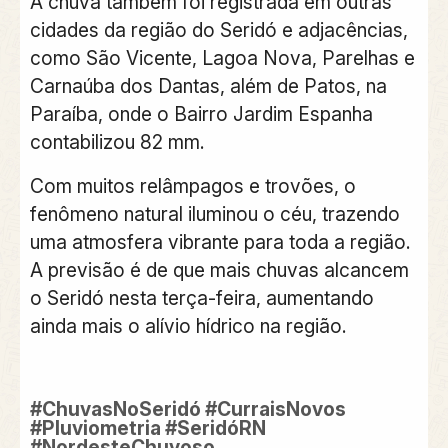
A chuva também foi registrada em outras
cidades da região do Seridó e adjacências,
como São Vicente, Lagoa Nova, Parelhas e
Carnaúba dos Dantas, além de Patos, na
Paraíba, onde o Bairro Jardim Espanha
contabilizou 82 mm.
Com muitos relâmpagos e trovões, o
fenômeno natural iluminou o céu, trazendo
uma atmosfera vibrante para toda a região.
A previsão é de que mais chuvas alcancem
o Seridó nesta terça-feira, aumentando
ainda mais o alívio hídrico na região.
#ChuvasNoSeridó #CurraisNovos
#Pluviometria #SeridóRN
#NordesteChuvoso