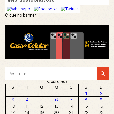
Clique no banner
search
AGOSTO 2026
S
T
Q
Q
S
S
D
1
2
3
4
5
6
7
8
9
10
11
12
13
14
15
16
17
18
19
20
21
22
23