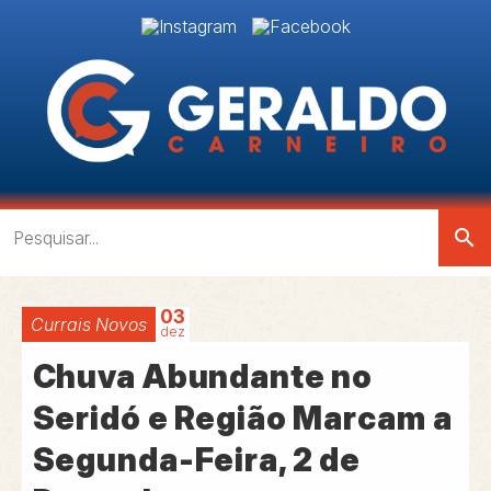
search
03
Currais Novos
dez
Chuva Abundante no
Seridó e Região Marcam a
Segunda-Feira, 2 de