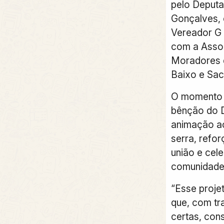
pelo Deputa
Gonçalves, 
Vereador G 
com a Asso
Moradores d
Baixo e Sa
O momento 
bênção do D
animação ao
serra, refor
união e cel
comunidade 
“Esse proje
que, com tr
certas, con