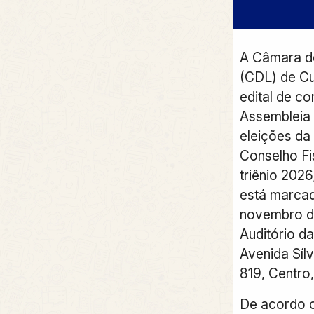
A Câmara de
(CDL) de Cu
edital de c
Assembleia 
eleições da 
Conselho Fi
triênio 202
está marcad
novembro de
Auditório d
Avenida Síl
819, Centro
De acordo 