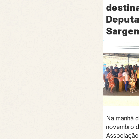
destin
Deputa
Sargen
Na manhã de
novembro d
Associação