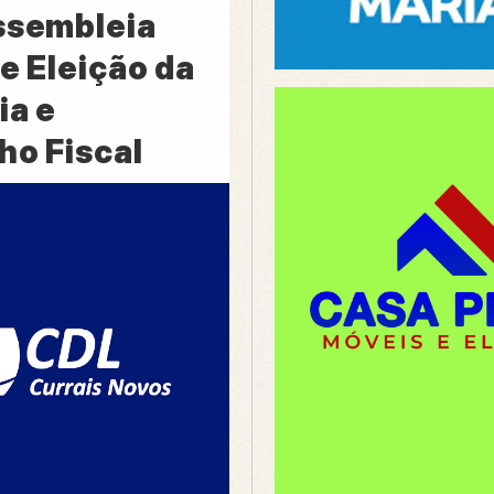
ssembleia
e Eleição da
ia e
ho Fiscal