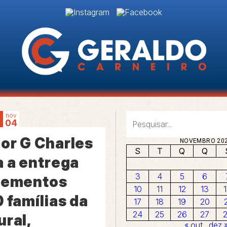
nov
04
or G Charles
NOVEMBRO 20
S
T
Q
Q
a a entrega
3
4
5
6
lementos
10
11
12
13
 famílias da
17
18
19
20
24
25
26
27
ral,
« out
dez 