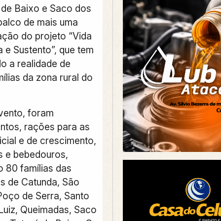
ó de Baixo e Saco dos
palco de mais uma
ação do projeto “Vida
a e Sustento”, que tem
o a realidade de
ílias da zona rural do
vento, foram
intos, rações para as
icial e de crescimento,
 e bebedouros,
o 80 famílias das
s de Catunda, São
Poço de Serra, Santo
Luiz, Queimadas, Saco