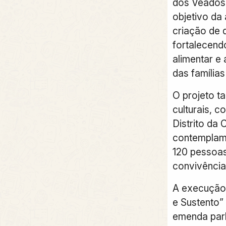
dos Veados 
objetivo da 
criação de q
fortalecend
alimentar e
das família
O projeto t
culturais, 
Distrito da 
contemplam 
120 pessoas
convivência
A execução 
e Sustento”
emenda parl