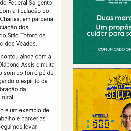
do Federal Sargento
com articulação do
Charles, em parceria
ciação dos
o Sítio Totoró de
co dos Veados.
contou ainda com a
iácono Assis e muita
 som do forró pé de
çando o espírito de
ebração da
rural.
to é um exemplo de
abalho e parcerias
seguimos levar