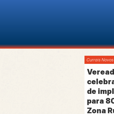
Currais Novos
Veread
celebr
de imp
para 80
Zona Ru