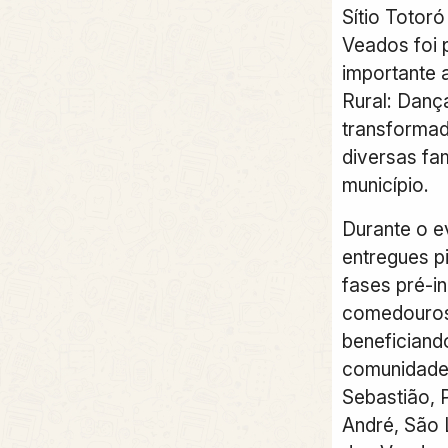
Sítio Totor
Veados foi 
importante 
Rural: Danç
transformad
diversas fam
município.
Durante o e
entregues p
fases pré-in
comedouros
beneficiand
comunidade
Sebastião, 
André, São 