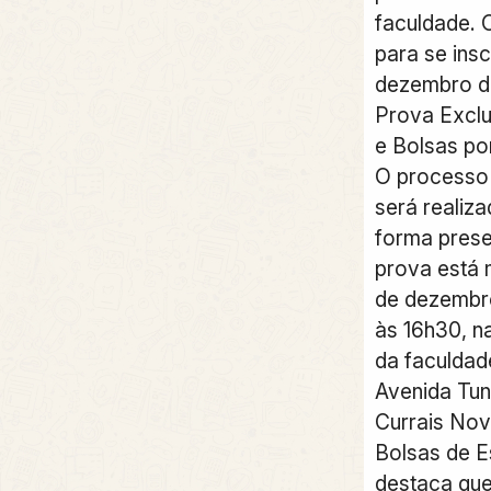
faculdade. O
para se insc
dezembro d
Prova Exclu
e Bolsas po
O processo
será realiz
forma prese
prova está 
de dezembr
às 16h30, n
da faculdade
Avenida Tun
Currais Nov
Bolsas de Es
destaca que