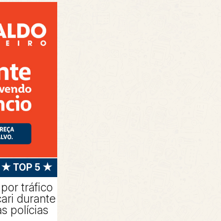
★ TOP 5 ★
or tráfico
ari durante
s polícias