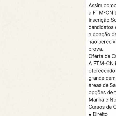
Assim como 
a FTM-CN 
Inscrição So
candidatos 
a doação de
não perecív
prova.
Oferta de C
A FTM-CN in
oferecendo
grande dem
áreas de S
opções de t
Manhã e Noi
Cursos de 
● Direito