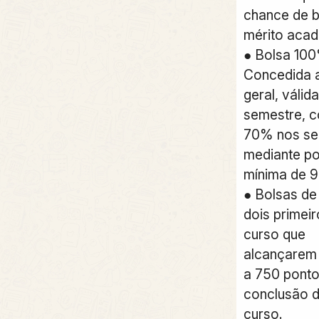
chance de b
mérito acad
● Bolsa 100%
Concedida a
geral, válid
semestre, 
70% nos sem
mediante p
mínima de 9
● Bolsas d
dois primei
curso que
alcançarem 
a 750 ponto
conclusão 
curso.