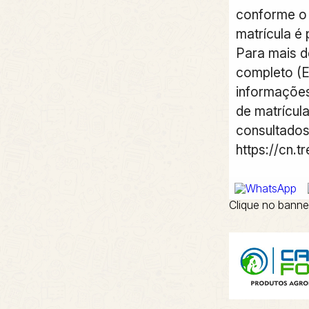
conforme o 
matrícula é
Para mais de
completo (E
informaçõe
de matrícul
consultados 
https://cn.t
Clique no banne