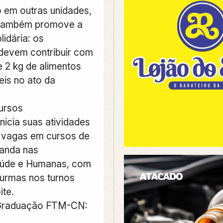
em outras unidades,
também promove a
lidária: os
devem contribuir com
 2 kg de alimentos
eis no ato da
ursos
icia suas atividades
 vagas em cursos de
anda nas
aúde e Humanas, com
urmas nos turnos
te.
Graduação FTM-CN: