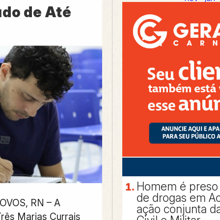
udo de Até
Homem é preso p
de drogas em Ac
OVOS, RN – A
ação conjunta da
rês Marias Currais