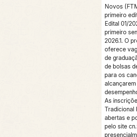
Novos (FTM
primeiro edi
Edital 01/20
primeiro se
2026.1. O p
oferece vag
de graduaçã
de bolsas d
para os can
alcançarem
desempenh
As inscriçõe
Tradiciona
abertas e po
pelo site cn
presencialm