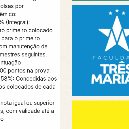
olsas por
êmico:
 (Integral):
o primeiro colocado
a para o primeiro
com manutenção de
estres seguintes,
ontuação
00 pontos na prova.
e 58%: Concedidas aos
ros colocados de cada
nota igual ou superior
s, com validade até a
do