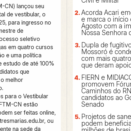
Civil e Militar
-CN) lançou seu
Acorda Acari emo
tal de vestibular, o
e marca o início
25, para ingresso no
Agosto com a i
mestre de
Nossa Senhora 
rocesso seletivo
Dupla de fugitiv
as em quatro cursos
Mossoró é cond
o e uma política
com mais quatr
e estudo de até 100%
que deram apoio
didatos que
FIERN e MIDIA
 o melhor
promovem Fór
o.
Caminhos do R
s para o Vestibular
candidatos ao G
Senado
l FTM-CN estão
dem ser feitas online,
Projetos de san
.tresmarias.edu.br, ou
podem beneficia
ente na sede da
milhões de brasi