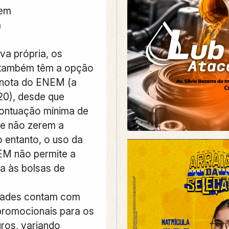
gem
a
va própria, os
 também têm a opção
a nota do ENEM (a
020), desde que
ontuação mínima de
e não zerem a
 entanto, o uso da
EM não permite a
a às bolsas de
dades contam com
romocionais para os
ros, variando