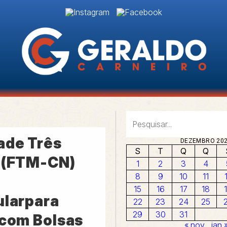
ade Três
DEZEMBRO 20
S
T
Q
Q
 (FTM-CN)
1
2
3
4
8
9
10
11
º
15
16
17
18
ularpara
22
23
24
25
29
30
31
 com Bolsas
« nov
jan 