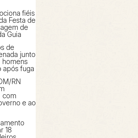
ciona fiéis
 da Festa de
magem de
da Guia
os de
enada junto
o homens
 após fuga
COM/RN
um
N com
overno e ao
eamento
r 18
leiros