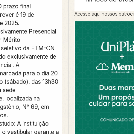
 prazo final
Acesse aqui nossos patroc
rever é 19 de
e 2025.
sivamente Presencial
r Mérito
 seletivo da FTM-CN
ado exclusivamente de
ncial. A
marcada para o dia 20
o (sábado), das 13h30
a sede
, localizada na
gstênio, N° 69, em
os.
tudo: A instituição
 o vestibular garante a