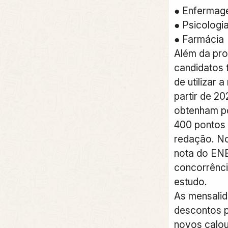
● Enferma
● Psicologi
● Farmácia
Além da pro
candidatos
de utilizar 
partir de 2
obtenham p
400 pontos 
redação. No
nota do EN
concorrênci
estudo.
As mensali
descontos p
novos calou