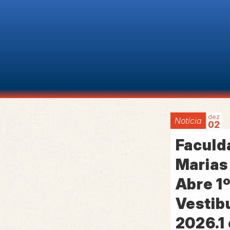
dez
Notícia
02
Faculd
Marias
Abre 1
Vestib
2026.1