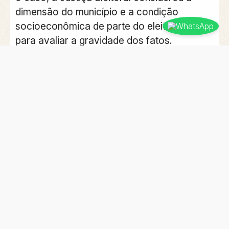
dimensão do município e a condição
socioeconômica de parte do eleitorado
para avaliar a gravidade dos fatos.
Além da perda dos mandatos de
Professora Nira e Evanio Pedro, o
processo atingiu outros envolvidos.
A Justiça Eleitoral cassou o diploma de
suplente de vereador de Ronialdo Câmara
da Silva, conhecido como Rony. Professora
Nira, Rony e Edmilson de Oliveira Lima,
marido e chefe de gabinete da prefeita,
também foram declarados inelegíveis por
oito anos.
Evanio Pedro não recebeu a mesma