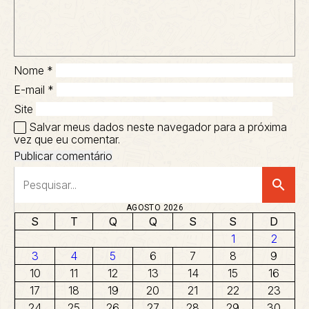
Nome
*
E-mail
*
Site
Salvar meus dados neste navegador para a próxima
vez que eu comentar.
search
AGOSTO 2026
S
T
Q
Q
S
S
D
1
2
3
4
5
6
7
8
9
10
11
12
13
14
15
16
17
18
19
20
21
22
23
24
25
26
27
28
29
30