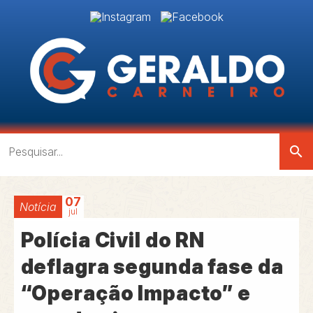
search
07
Notícia
jul
Polícia Civil do RN
deflagra segunda fase da
“Operação Impacto” e