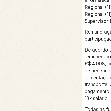
Informática
Regional (11
Regional (11
Supervisor (
Remuneração
participaçã
De acordo
remuneraçõe
R$ 4.008, c
de benefíci
alimentação 
transporte, 
pagamento p
13º salário.
Todas as fu