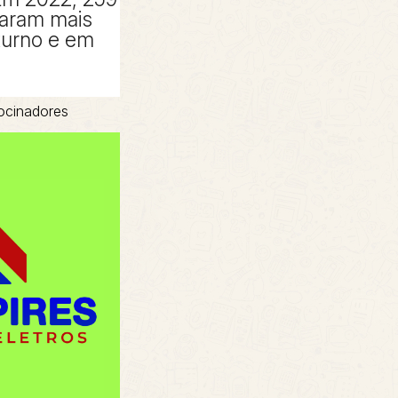
taram mais
turno e em
ocinadores