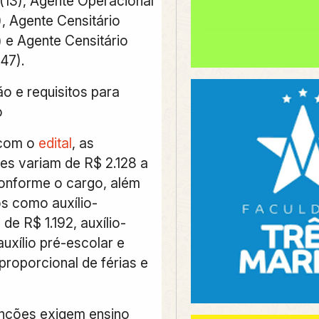
 (13), Agente Operacional
), Agente Censitário
) e Agente Censitário
47).
 e requisitos para
o
 com o
edital
, as
s variam de R$ 2.128 a
onforme o cargo, além
os como auxílio-
de R$ 1.192, auxílio-
auxílio pré-escolar e
roporcional de férias e
nções exigem ensino