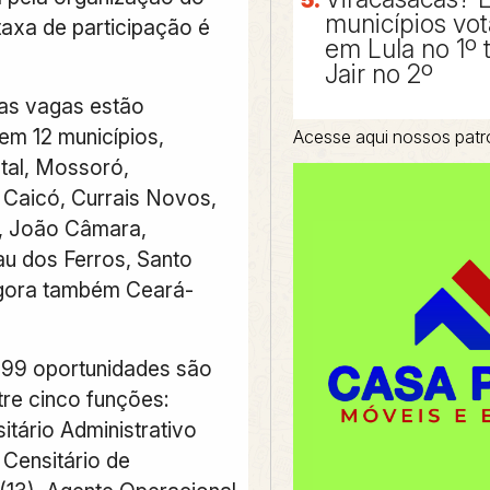
municípios vo
taxa de participação é
em Lula no 1º 
Jair no 2º
as vagas estão
 em 12 municípios,
Acesse aqui nossos patr
atal, Mossoró,
 Caicó, Currais Novos,
, João Câmara,
u dos Ferros, Santo
agora também Ceará-
 99 oportunidades são
tre cinco funções:
itário Administrativo
 Censitário de