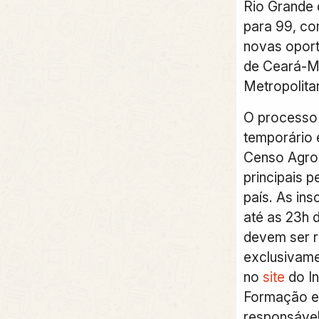
Rio Grande 
para 99, co
novas oport
de Ceará-Mi
Metropolita
O processo 
temporário 
Censo Agro
principais p
país. As in
até as 23h d
devem ser r
exclusivamen
no
site
do In
Formação e
responsável