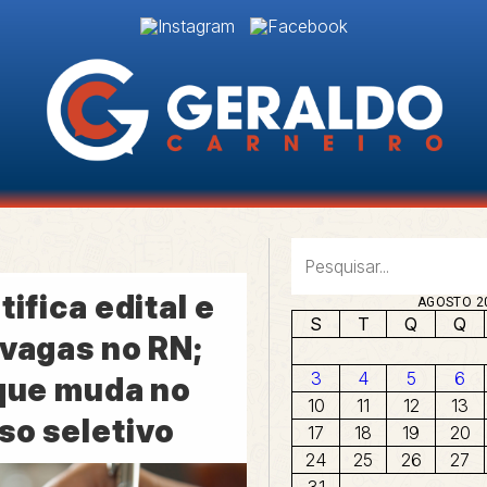
tifica edital e
AGOSTO 2
S
T
Q
Q
 vagas no RN;
3
4
5
6
 que muda no
10
11
12
13
so seletivo
17
18
19
20
24
25
26
27
31