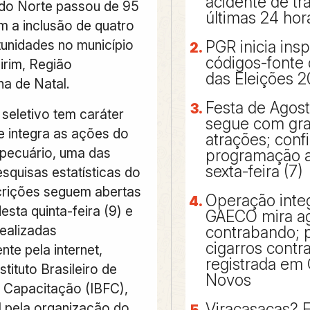
acidente de tr
do Norte passou de 95
últimas 24 hor
m a inclusão de quatro
unidades no município
PGR inicia ins
códigos-fonte
rim, Região
das Eleições 
na de Natal.
Festa de Agos
seletivo tem caráter
segue com gr
e integra as ações do
atrações; confi
pecuário, uma das
programação a 
sexta-feira (7)
esquisas estatísticas do
scrições seguem abertas
Operação inte
esta quinta-feira (9) e
GAECO mira a
ealizadas
contrabando; p
cigarros cont
te pela internet,
registrada em 
stituto Brasileiro de
Novos
 Capacitação (IBFC),
 pela organização do
Viracasacas? 