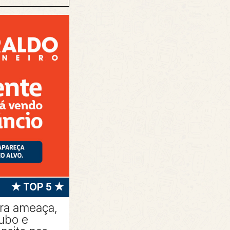
★ TOP 5 ★
tra ameaça,
oubo e