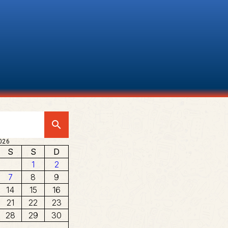
search
026
S
S
D
1
2
7
8
9
14
15
16
21
22
23
28
29
30