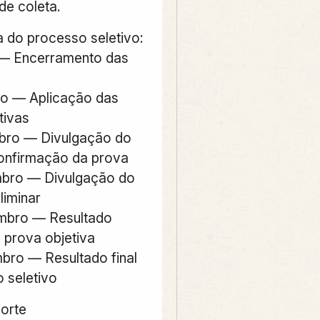
de coleta.
do processo seletivo:
 — Encerramento das
to — Aplicação das
tivas
bro — Divulgação do
onfirmação da prova
mbro — Divulgação do
liminar
mbro — Resultado
a prova objetiva
bro — Resultado final
 seletivo
Norte