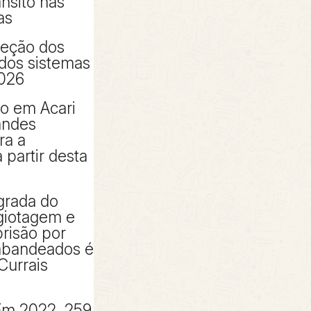
ânsito nas
as
peção dos
 dos sistemas
2026
to em Acari
andes
ra a
partir desta
grada do
giotagem e
risão por
rabandeados é
Currais
Em 2022, 259