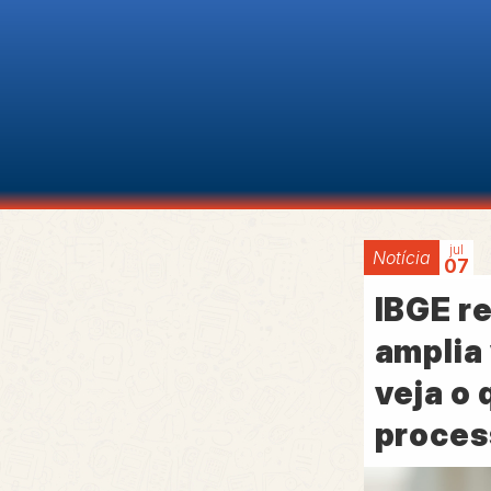
jul
Notícia
07
IBGE re
amplia
veja o
proces