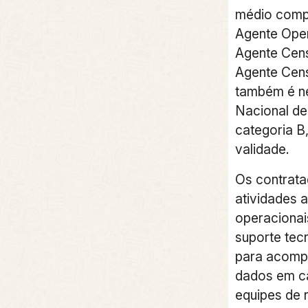
médio compl
Agente Oper
Agente Cens
Agente Cens
também é ne
Nacional de
categoria B
validade.
Os contrata
atividades a
operacionai
suporte tec
para acomp
dados em c
equipes de 