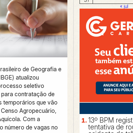
« jul
Brasileiro de Geografia e
(IBGE) atualizou
rocesso seletivo
o para contratação de
is temporários que vão
º Censo Agropecuário,
 Aquícola. Com a
13º BPM regis
tentativa de r
, o número de vagas no