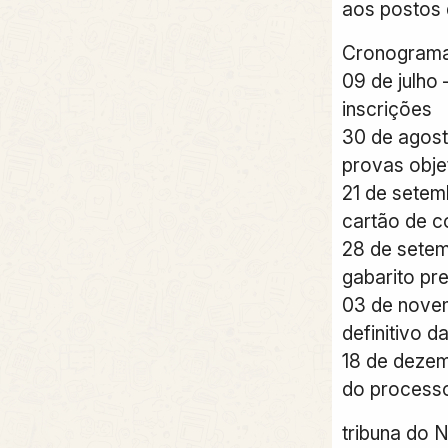
aos postos 
Cronograma 
09 de julho
inscrições
30 de agos
provas obje
21 de setem
cartão de c
28 de sete
gabarito pre
03 de nove
definitivo d
18 de dezem
do processo
tribuna do 