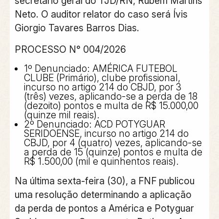
secretário geral do TJD/RN, Rubem Martins
Neto. O auditor relator do caso será Ívis
Giorgio Tavares Barros Dias.
PROCESSO N° 004/2026
1º Denunciado: AMÉRICA FUTEBOL
CLUBE (Primário), clube profissional,
incurso no artigo 214 do CBJD, por 3
(três) vezes, aplicando-se a perda de 18
(dezoito) pontos e multa de R$ 15.000,00
(quinze mil reais).
2º Denunciado: ACD POTYGUAR
SERIDOENSE, incurso no artigo 214 do
CBJD, por 4 (quatro) vezes, aplicando-se
a perda de 15 (quinze) pontos e multa de
R$ 1.500,00 (mil e quinhentos reais).
Na última sexta-feira (30), a FNF publicou
uma resolução determinando a aplicação
da perda de pontos a América e Potyguar