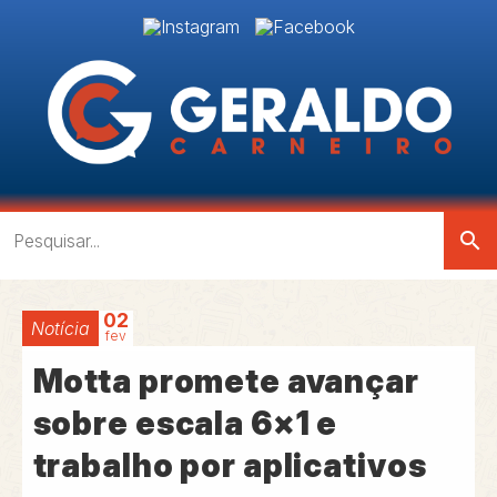
search
02
Notícia
fev
Motta promete avançar
sobre escala 6×1 e
trabalho por aplicativos