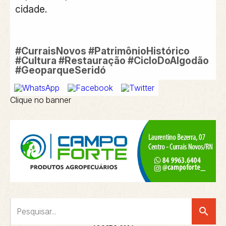
cidade.
#CurraisNovos #PatrimônioHistórico
#Cultura #Restauração #CicloDoAlgodão
#GeoparqueSeridó
Clique no banner
search