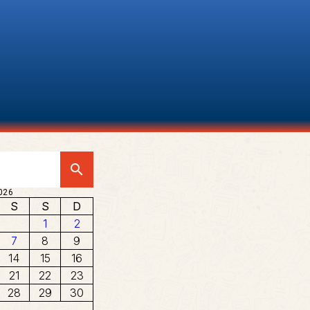
search
026
S
S
D
1
2
7
8
9
14
15
16
21
22
23
28
29
30