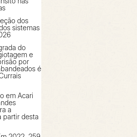
ânsito nas
as
peção dos
 dos sistemas
2026
grada do
giotagem e
risão por
rabandeados é
Currais
to em Acari
andes
ra a
partir desta
Em 2022, 259