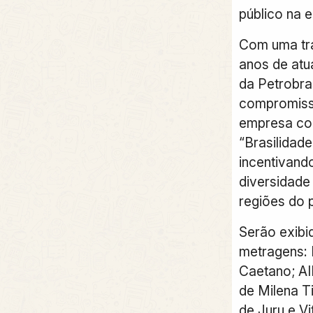
público na 
Com uma tra
anos de atu
da Petrobra
compromiss
empresa com
“Brasilidad
incentivando
diversidade 
regiões do p
Serão exibi
metragens:
Caetano; 
de Milena 
de Juru e Vi