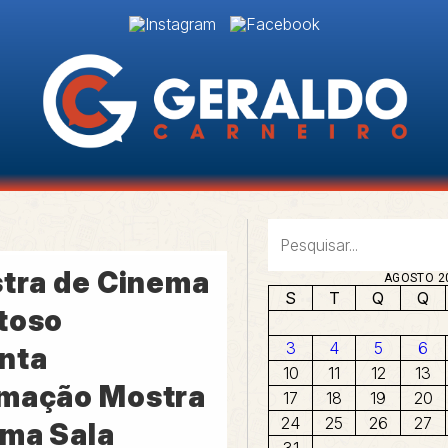
stra de Cinema
AGOSTO 2
S
T
Q
Q
toso
3
4
5
6
nta
10
11
12
13
mação Mostra
17
18
19
20
24
25
26
27
ma Sala
31