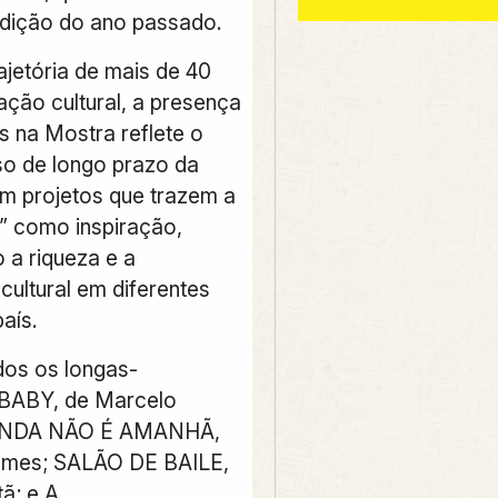
edição do ano passado.
jetória de mais de 40
ação cultural, a presença
s na Mostra reflete o
o de longo prazo da
 projetos que trazem a
e” como inspiração,
 a riqueza e a
cultural em diferentes
aís.
dos os longas-
 BABY, de Marcelo
AINDA NÃO É AMANHÃ,
Times; SALÃO DE BAILE,
tã; e A