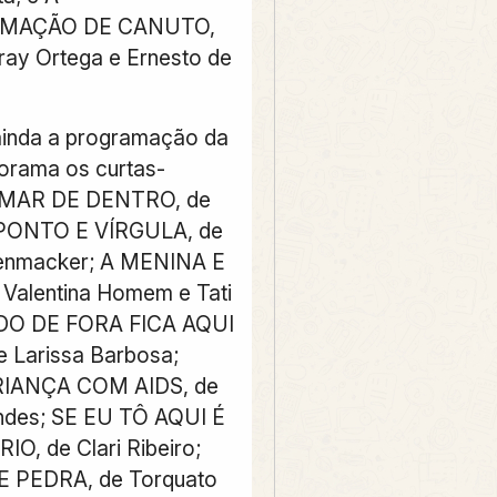
MAÇÃO DE CANUTO,
aray Ortega e Ernesto de
nda a programação da
orama os curtas-
 MAR DE DENTRO, de
; PONTO E VÍRGULA, de
tenmacker; A MENINA E
Valentina Homem e Tati
DO DE FORA FICA AQUI
 Larissa Barbosa;
IANÇA COM AIDS, de
ndes; SE EU TÔ AQUI É
O, de Clari Ribeiro;
 PEDRA, de Torquato