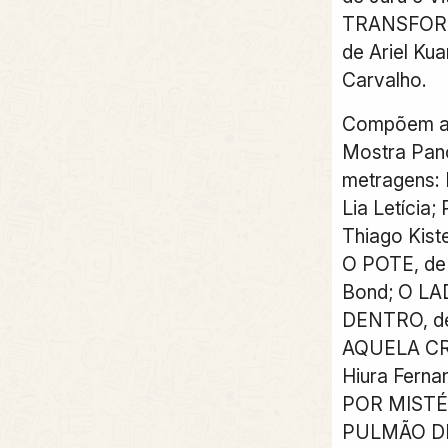
TRANSFOR
de Ariel Ku
Carvalho.
Compõem ai
Mostra Pan
metragens:
Lia Letícia
Thiago Kis
O POTE, de 
Bond; O LA
DENTRO, de
AQUELA CR
Hiura Ferna
POR MISTÉRI
PULMÃO DE