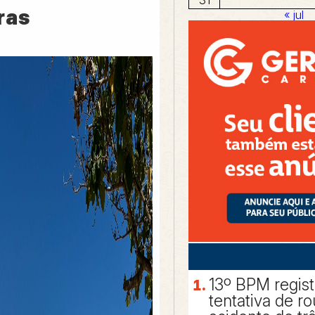
ras
« jul
13º BPM regis
tentativa de r