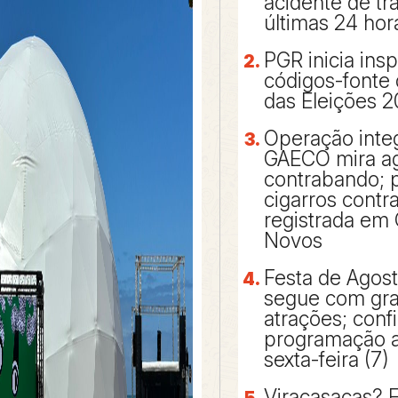
acidente de tr
últimas 24 hor
PGR inicia ins
códigos-fonte
das Eleições 
Operação inte
GAECO mira a
contrabando; p
cigarros cont
registrada em 
Novos
Festa de Agos
segue com gr
atrações; confi
programação a 
sexta-feira (7)
Viracasacas? 