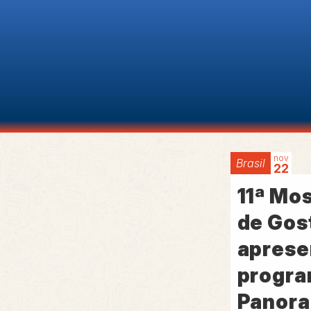
nov
Brasil
22
11ª Mo
de Gos
aprese
progra
Panora