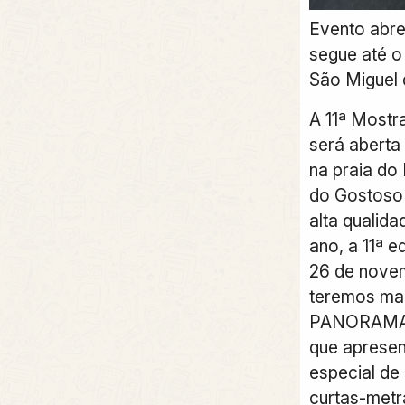
Evento abre
segue até o
São Miguel
A 11ª Mostr
será aberta 
na praia do
do Gostoso 
alta qualida
ano, a 11ª 
26 de nove
teremos ma
PANORAMA
que aprese
especial de 
curtas-met