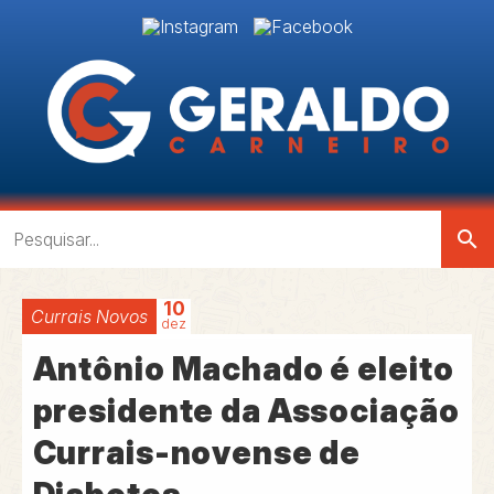
search
10
Currais Novos
dez
Antônio Machado é eleito
presidente da Associação
Currais-novense de