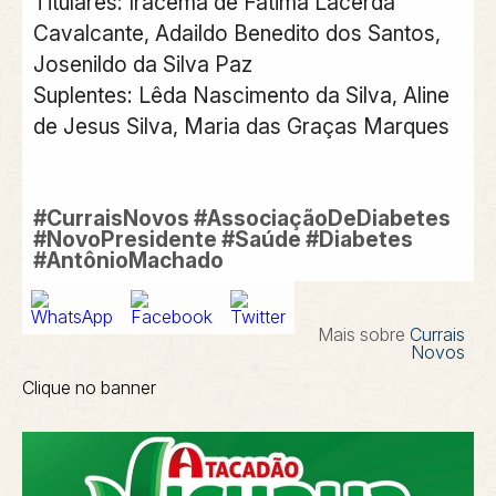
Titulares: Iracema de Fátima Lacerda
Cavalcante, Adaildo Benedito dos Santos,
Josenildo da Silva Paz
Suplentes: Lêda Nascimento da Silva, Aline
de Jesus Silva, Maria das Graças Marques
#CurraisNovos #AssociaçãoDeDiabetes
#NovoPresidente #Saúde #Diabetes
#AntônioMachado
Mais sobre
Currais
Novos
Clique no banner