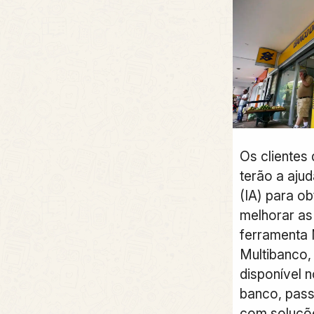
Os clientes
terão a ajuda
(IA) para o
melhorar as
ferramenta 
Multibanco,
disponível 
banco, pass
com soluçõe