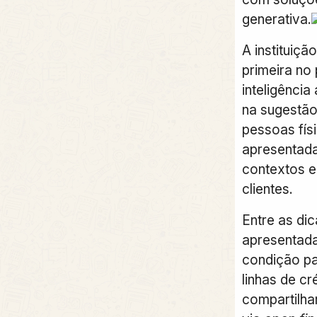
generativa.
A instituiçã
primeira no 
inteligência 
na sugestão
pessoas fís
apresentada
contextos e 
clientes.
Entre as di
apresentada
condição pa
linhas de cr
compartilh