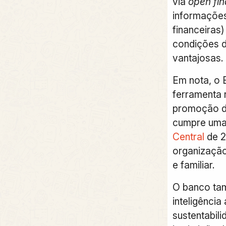
via
open fi
informações 
financeiras
condições 
vantajosas.
Em nota, o 
ferramenta 
promoção da
cumpre um
Central
de 2
organizaçã
e familiar.
O banco ta
inteligência
sustentabili