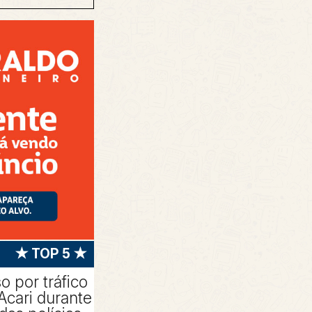
★ TOP 5 ★
 por tráfico
Acari durante