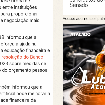
nance
(troca de
Senado
entre instituições
) para proporcionar
Acesse aqui nossos patr
de negociação mais
BB informou que a
reforça a ajuda na
 educação financeira e
a
resolução do Banco
023 sobre medidas de
o do orçamento pessoa
mbém informou que a
 artificial pode melhorar a
dade financeira da