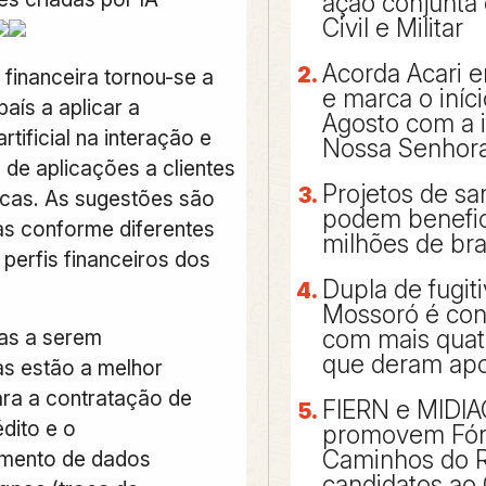
ação conjunta 
Civil e Militar
Acorda Acari e
o financeira tornou-se a
e marca o iníc
país a aplicar a
Agosto com a
artificial na interação e
Nossa Senhora
 de aplicações a clientes
Projetos de s
icas
. As sugestões são
podem benefic
s conforme diferentes
milhões de bra
perfis financeiros dos
Dupla de fugit
Mossoró é con
cas a serem
com mais qua
que deram apo
s estão a melhor
ra a contratação de
FIERN e MIDI
édito e o
promovem Fó
Caminhos do 
amento de dados
candidatos ao