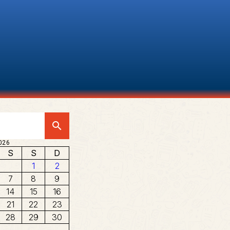
search
026
S
S
D
1
2
7
8
9
14
15
16
21
22
23
28
29
30