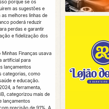
 Isso porque se os
guirem as sugestões e
 as melhores linhas de
banco poderá reduzir
ara perdas e garantir
fação e fidelização dos
o Minhas Finanças usava
a artificial para
 os lançamentos
s categorias, como
 saúde e educação.
024, a ferramenta,
B, categorizou mais de
de lançamentos
 com precisão de 91%. A