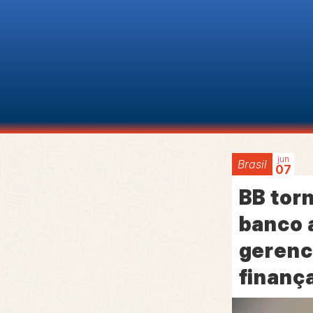
jun
Brasil
07
BB tor
banco 
gerenc
finanç