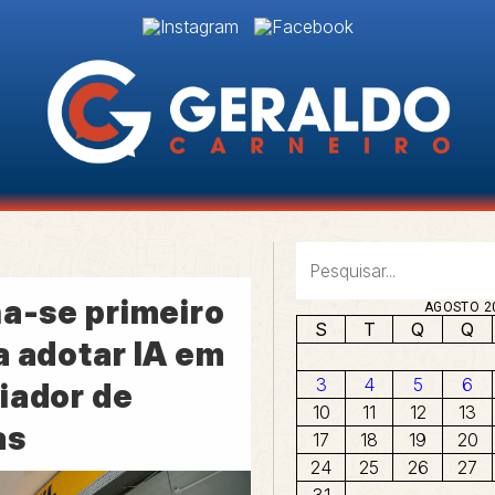
na-se primeiro
AGOSTO 2
S
T
Q
Q
a adotar IA em
3
4
5
6
iador de
10
11
12
13
as
17
18
19
20
24
25
26
27
31