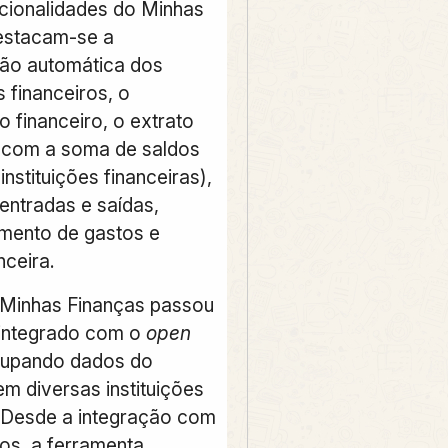
ncionalidades do Minhas
estacam-se a
ão automática dos
 financeiros, o
 financeiro, o extrato
(com a soma de saldos
instituições financeiras),
entradas e saídas,
ento de gastos e
nceira.
 Minhas Finanças passou
 integrado com o
open
rupando dados do
em diversas instituições
 Desde a integração com
os, a ferramenta