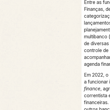
Entre as fu
Finanças, d
categorizaç
lançamentos
planejamento
multibanco 
de diversas 
controle de 
acompanham
agenda fina
Em 2022, o
a funcionar
finance
, ag
correntista 
financeiras
.
outros banc