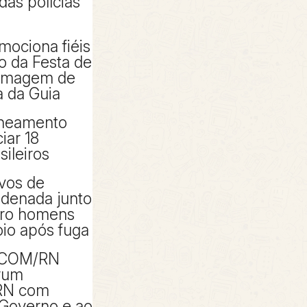
das polícias
mociona fiéis
io da Festa de
 imagem de
 da Guia
aneamento
iar 18
sileiros
ivos de
denada junto
tro homens
io após fuga
ACOM/RN
rum
RN com
 Governo e ao