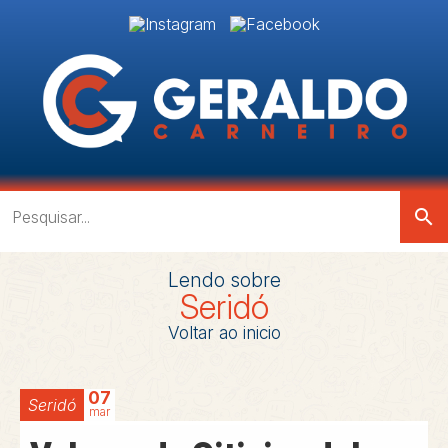
search
Lendo sobre
Seridó
Voltar ao inicio
07
Seridó
mar