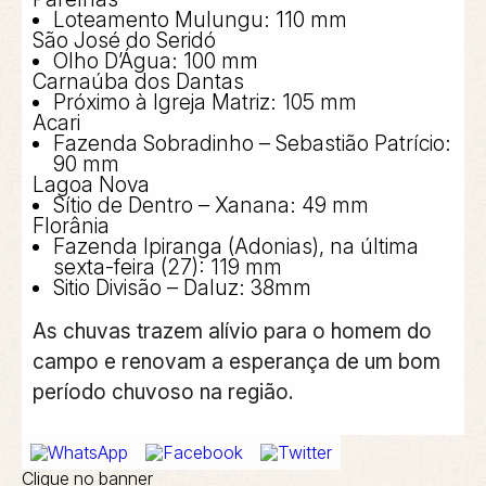
Loteamento Mulungu:
110 mm
São José do Seridó
Olho D’Água:
100 mm
Carnaúba dos Dantas
Próximo à Igreja Matriz:
105 mm
Acari
Fazenda Sobradinho – Sebastião Patrício:
90 mm
Lagoa Nova
Sítio de Dentro – Xanana:
49 mm
Florânia
Fazenda Ipiranga (Adonias), na última
sexta-feira (27):
119 mm
Sitio Divisão – Daluz: 38mm
As chuvas trazem alívio para o homem do
campo e renovam a esperança de um bom
período chuvoso na região.
Clique no banner