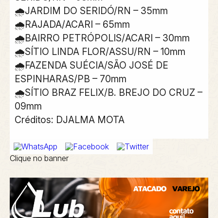
🌧JARDIM DO SERIDÓ/RN – 35mm
🌧RAJADA/ACARI – 65mm
🌧BAIRRO PETRÓPOLIS/ACARI – 30mm
🌧SÍTIO LINDA FLOR/ASSU/RN – 10mm
🌧FAZENDA SUÉCIA/SÃO JOSÉ DE
ESPINHARAS/PB – 70mm
🌧SÍTIO BRAZ FELIX/B. BREJO DO CRUZ –
09mm
Créditos: DJALMA MOTA
Clique no banner