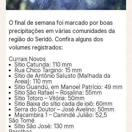
O final de semana foi marcado por
boas
precipitações
em várias comunidades da
região do Seridó. Confira alguns dos
volumes registrados:
Currais Novos
Sítio Catunda:
110 mm
Rua Chico Targino:
15 mm
Sítio de Antônio Salusto (Malhada da
Areia):
110 mm
Sítio Guandú, em Manoel Patrício:
49 mm
Sítio São Rafael – Rosalina:
55mm
Sítio Totoro – Vitória:
50mm
Sítio Baixa do sítio cada de ioiô:
60mm
Serra do Doutor – José Avelino:
50mm
Macambira 1 – Canindé Julião:
52,5
São Tomé
Sítio São José:
130 mm
Parelhas