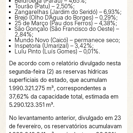
Beldroega (Paraú) – 4,65%;
Tourão (Patu) – 2,50%;
Zangarelhas (Jardim do Seridó) – 6,93%;
Brejo (Olho D’Água do Borges) – 0,29%;
25 de Março (Pau dos Ferros) – 4,38%;
São Gonçalo (São Francisco do Oeste) –
2,84%;
Mundo Novo (Caicó) – permanece seco;
Inspetoria (Umarizal) – 3,42%;
Lulu Pinto (Luís Gomes) – 0,01%.
De acordo com o relatório divulgado nesta
segunda-feira (2) as reservas hídricas
superficiais do estado, que acumulam
1.990.321.275 m³, correspondentes a
37,62% da capacidade total, estimada em
5.290.123.351 m³.
No levantamento anterior, divulgado em 23
de fevereiro, os reservatórios acumulavam