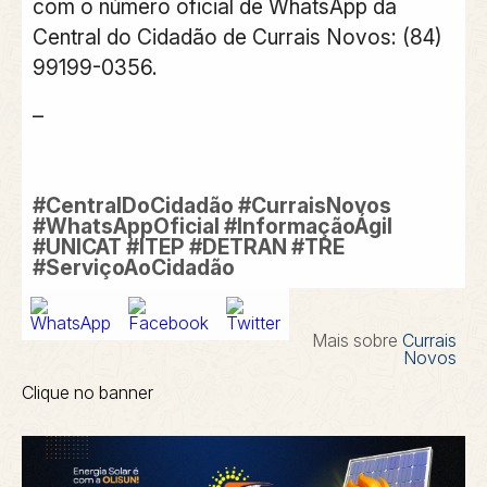
com o número oficial de WhatsApp da
Central do Cidadão de Currais Novos: (84)
99199-0356.
–
#CentralDoCidadão #CurraisNovos
#WhatsAppOficial #InformaçãoÁgil
#UNICAT #ITEP #DETRAN #TRE
#ServiçoAoCidadão
Mais sobre
Currais
Novos
Clique no banner