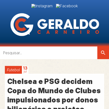
search
13
Futebol
jul
Chelsea e PSG decidem
Copa do Mundo de Clubes
impulsionados por donos