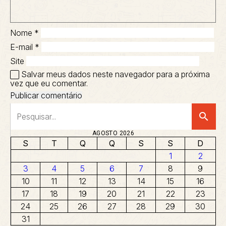
Nome
*
E-mail
*
Site
Salvar meus dados neste navegador para a próxima
vez que eu comentar.
search
AGOSTO 2026
S
T
Q
Q
S
S
D
1
2
3
4
5
6
7
8
9
10
11
12
13
14
15
16
17
18
19
20
21
22
23
24
25
26
27
28
29
30
31