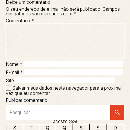
Deixe um comentário
O seu endereço de e-mail não será publicado.
Campos
obrigatórios são marcados com
*
Comentário
*
Nome
*
E-mail
*
Site
Salvar meus dados neste navegador para a próxima
vez que eu comentar.
search
AGOSTO 2026
S
T
Q
Q
S
S
D