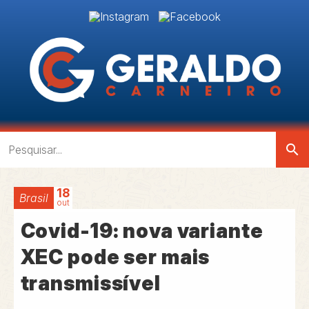
search
18
Brasil
out
Covid-19: nova variante
XEC pode ser mais
transmissível