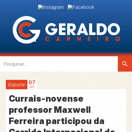
search
07
Esporte
jan
Currais-novense
professor Maxwell
Ferreira participou da