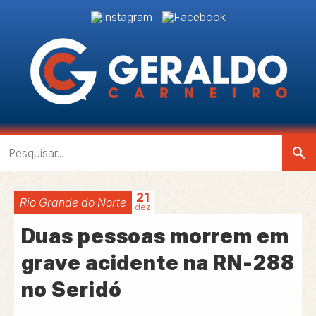
search
21
Rio Grande do Norte
dez
Duas pessoas morrem em
grave acidente na RN-288
no Seridó