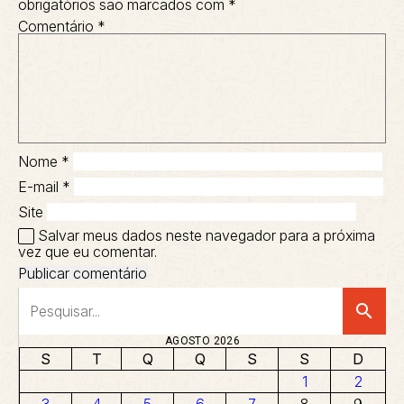
obrigatórios são marcados com
*
Comentário
*
Nome
*
E-mail
*
Site
Salvar meus dados neste navegador para a próxima
vez que eu comentar.
search
AGOSTO 2026
S
T
Q
Q
S
S
D
1
2