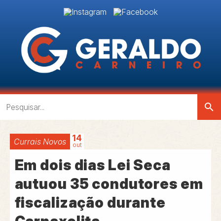
search
14
Currais Novos
out
Em dois dias Lei Seca
autuou 35 condutores em
fiscalização durante