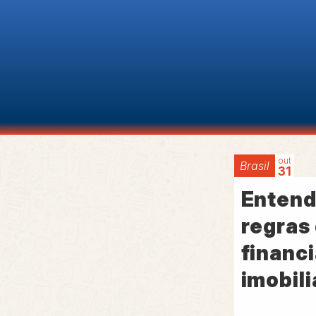
out
Brasil
31
Entend
regras
financ
imobili