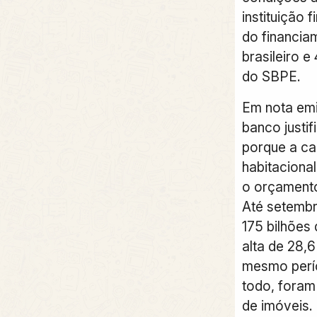
instituição
do financiam
brasileiro 
do SBPE.
Em nota emi
banco justif
porque a car
habitaciona
o orçament
Até setembr
175 bilhões 
alta de 28,
mesmo perí
todo, foram
de imóveis.