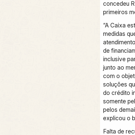
concedeu R$
primeiros m
“A Caixa es
medidas que
atendiment
de financia
inclusive p
junto ao me
com o objet
soluções q
do crédito i
somente pe
pelos demai
explicou o b
Falta de re