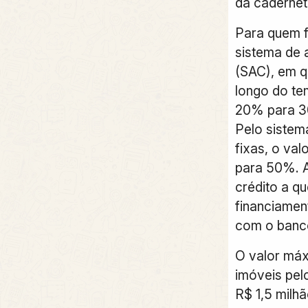
da cadernet
Para quem f
sistema de 
(SAC), em q
longo do te
20% para 30
Pelo sistem
fixas, o va
para 50%. A
crédito a qu
financiament
com o banc
O valor máx
imóveis pel
R$ 1,5 milh