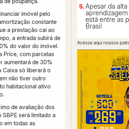
a de poupança.
Apesar da alta
aprendizagem 
inanciar imóvel pelo
está entre as 
amortização constante
Brasil
ue a prestação cai ao
mpo, a entrada subirá de
Acesse aqui nossos patr
% do valor do imóvel.
a Price, com parcelas
lor aumentará de 30%
 Caixa só liberará o
em não tiver outro
o habitacional ativo
o.
imo de avaliação dos
o SBPE será limitado a
ão em todas as