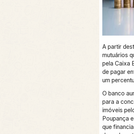
A partir des
mutuários q
pela Caixa 
de pagar ent
um percentu
O banco aum
para a conc
imóveis pelo
Poupança e
que financi