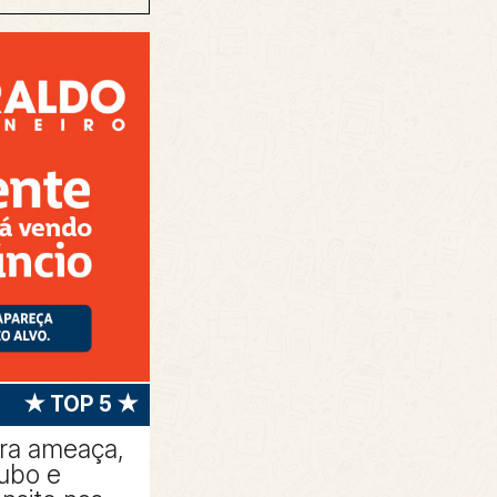
★ TOP 5 ★
tra ameaça,
oubo e