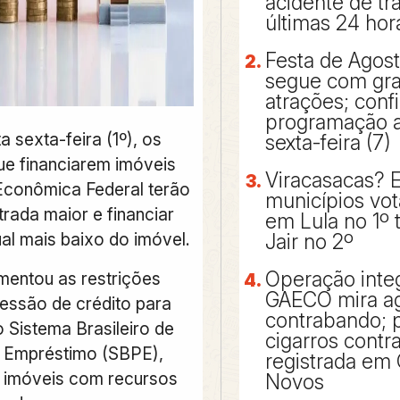
acidente de tr
últimas 24 hor
Festa de Agos
segue com gr
atrações; confi
programação a 
ta sexta-feira (1º), os
sexta-feira (7)
ue financiarem imóveis
Viracasacas? 
Econômica Federal terão
municípios vo
rada maior e financiar
em Lula no 1º 
al mais baixo do imóvel.
Jair no 2º
Operação inte
entou as restrições
GAECO mira a
essão de crédito para
contrabando; p
 Sistema Brasileiro de
cigarros cont
 Empréstimo (SBPE),
registrada em 
a imóveis com recursos
Novos