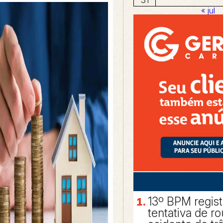
« jul
13º BPM regis
tentativa de r