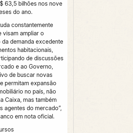
 63,5 bilhões nos nove
eses do ano.
tuda constantemente
 visam ampliar o
o da demanda excedente
mentos habitacionais,
articipando de discussões
rcado e ao Governo,
ivo de buscar novas
ue permitam expansão
mobiliário no país, não
la Caixa, mas também
s agentes do mercado”,
anco em nota oficial.
cursos