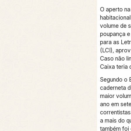
O aperto na
habitaciona
volume de s
poupança e 
para as Letr
(LCI), aprov
Caso não lim
Caixa teria 
Segundo o B
caderneta d
maior volum
ano em set
correntistas
a mais do q
também foi 