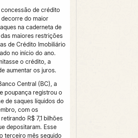
 concessão de crédito
l decorre do maior
aques na caderneta de
das maiores restrições
as de Crédito Imobiliário
ado no início do ano.
itasse o crédito, a
de aumentar os juros.
anco Central (BC), a
e poupança registrou o
e de saques líquidos do
embro, com os
 retirando R$ 7,1 bilhões
ue depositaram. Esse
o terceiro mês seguido