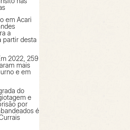
ânsito nas
as
to em Acari
andes
ra a
partir desta
Em 2022, 259
taram mais
turno e em
grada do
giotagem e
risão por
rabandeados é
Currais