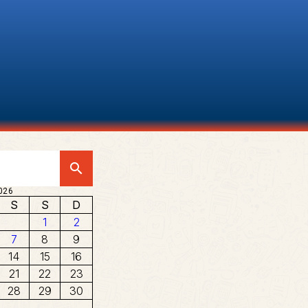
search
026
S
S
D
1
2
7
8
9
14
15
16
21
22
23
28
29
30