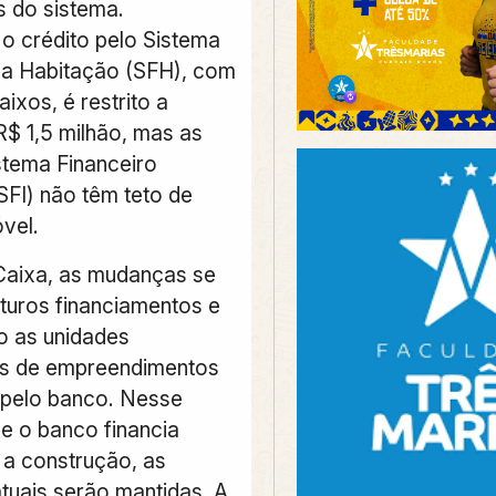
 do sistema.
 o crédito pelo Sistema
da Habitação (SFH), com
aixos, é restrito a
R$ 1,5 milhão, mas as
stema Financeiro
(SFI) não têm teto de
vel.
Caixa, as mudanças se
uturos financiamentos e
o as unidades
is de empreendimentos
 pelo banco. Nesse
e o banco financia
 a construção, as
tuais serão mantidas. A