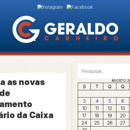
a as novas
AGOSTO 2
S
T
Q
Q
 de
3
4
5
6
iamento
10
11
12
13
ário da Caixa
17
18
19
20
24
25
26
27
31