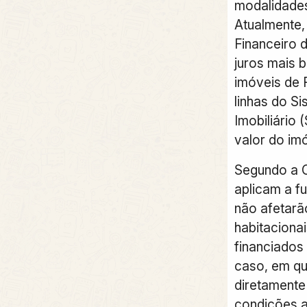
modalidades
Atualmente,
Financeiro 
juros mais b
imóveis de 
linhas do Si
Imobiliário 
valor do imó
Segundo a 
aplicam a f
não afetarã
habitaciona
financiados
caso, em qu
diretamente
condições a