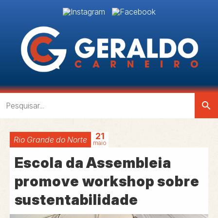
search
21
Rio Grande do Norte
maio
Escola da Assembleia
promove workshop sobre
sustentabilidade