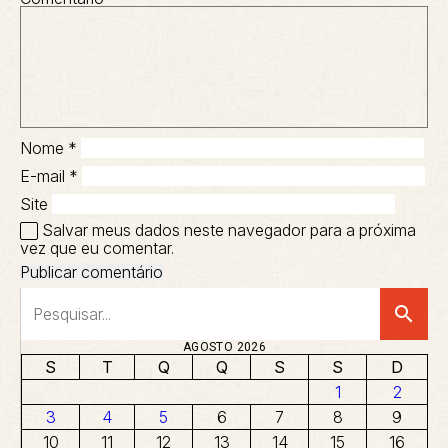
Nome
*
E-mail
*
Site
Salvar meus dados neste navegador para a próxima
vez que eu comentar.
search
AGOSTO 2026
S
T
Q
Q
S
S
D
1
2
3
4
5
6
7
8
9
10
11
12
13
14
15
16