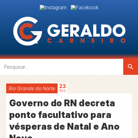
search
23
Rio Grande do Norte
dez
Governo do RN decreta
ponto facultativo para
vésperas de Natal e Ano