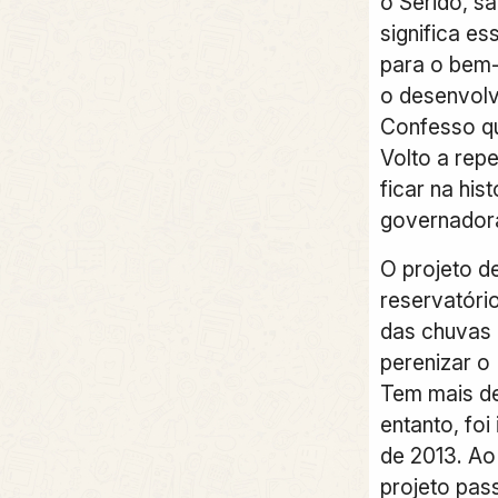
o Seridó, s
significa es
para o bem-
o desenvolv
Confesso q
Volto a rep
ficar na hist
governadora
O projeto d
reservatóri
das chuvas 
perenizar o 
Tem mais de
entanto, foi
de 2013. Ao
projeto pa