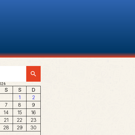
search
026
S
S
D
1
2
7
8
9
14
15
16
21
22
23
28
29
30