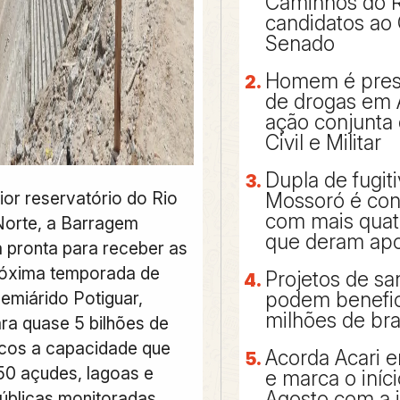
Caminhos do 
candidatos ao
Senado
Homem é preso
de drogas em 
ação conjunta 
Civil e Militar
Dupla de fugit
ior reservatório do Rio
Mossoró é con
com mais qua
orte, a Barragem
que deram apo
á pronta para receber as
róxima temporada de
Projetos de s
emiárido Potiguar,
podem benefic
milhões de bra
ra quase 5 bilhões de
cos a capacidade que
Acorda Acari e
50 açudes, lagoas e
e marca o iníc
Agosto com a
úblicas monitoradas