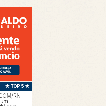
★ TOP 5 ★
ACOM/RN
rum