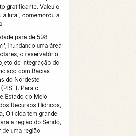
to gratificante. Valeu o
u a luta”, comemorou a
a.
dade para de 598
m³, inundando uma área
ctares, o reservatório
rojeto de Integração do
ncisco com Bacias
as do Nordeste
 (PISF). Para o
de Estado do Meio
dos Recursos Hídricos,
a, Oiticica tem grande
ara a região do Seridó,
r de uma região