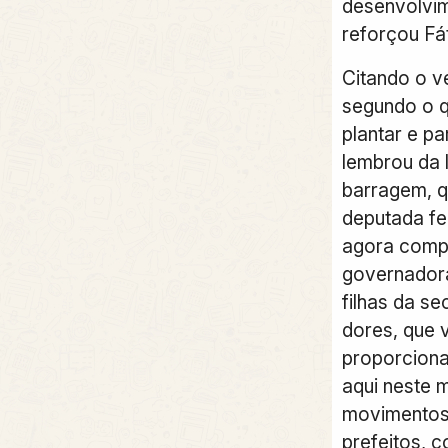
desenvolvim
reforçou Fá
Citando o ve
segundo o q
plantar e pa
lembrou da 
barragem, q
deputada fe
agora comp
governadora
filhas da se
dores, que 
proporciona
aqui neste 
movimentos 
prefeitos, 