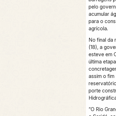
pelo govern
acumular ág
para o con
agrícola.
No final da
(18), a gov
esteve em O
última etapa
concretage
assim o fim
reservatóri
porte const
Hidrográfic
“O Rio Gran