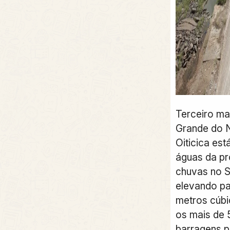
Terceiro ma
Grande do N
Oiticica est
águas da p
chuvas no S
elevando pa
metros cúbi
os mais de 
barragens p