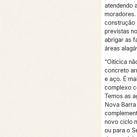
atendendo a
moradores. 
construção 
previstas no
abrigar as 
áreas alagá
“Oiticica n
concreto ar
e aço. É ma
complexo co
Temos as ag
Nova Barra 
complement
novo ciclo 
ou para o S