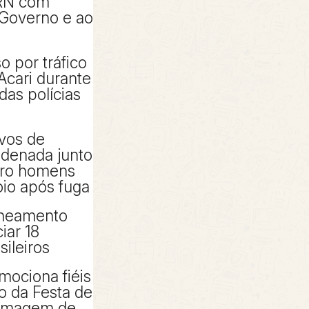
RN com
 Governo e ao
 por tráfico
Acari durante
das polícias
ivos de
denada junto
tro homens
io após fuga
aneamento
iar 18
sileiros
mociona fiéis
io da Festa de
 imagem de