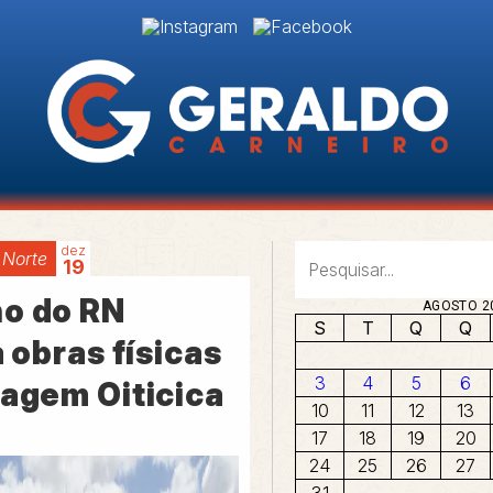
dez
 Norte
19
o do RN
AGOSTO 2
S
T
Q
Q
a obras físicas
3
4
5
6
ragem Oiticica
10
11
12
13
17
18
19
20
24
25
26
27
31