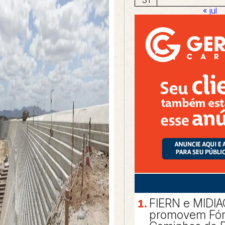
« jul
FIERN e MIDI
promovem Fó