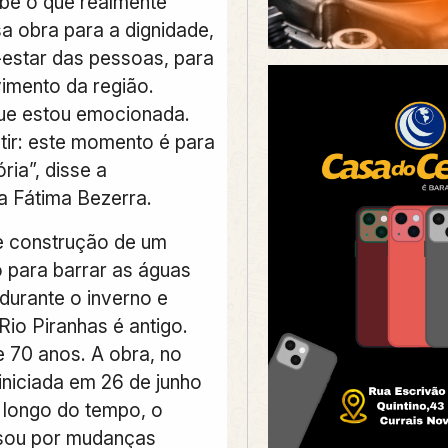
abe o que realmente
sa obra para a dignidade,
estar das pessoas, para
imento da região.
ue estou emocionada.
etir: este momento é para
ória”, disse a
 Fátima Bezerra.
e construção de um
o para barrar as águas
durante o inverno e
Rio Piranhas é antigo.
 70 anos. A obra, no
 iniciada em 26 de junho
 longo do tempo, o
ssou por mudanças