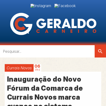
search
06
Currais Novos
dez
Inauguração do Novo
Fórum da Comarca de
Currais Novos marca