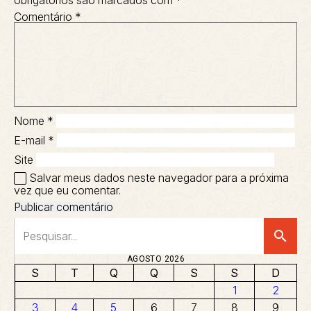
Comentário
*
Nome
*
E-mail
*
Site
Salvar meus dados neste navegador para a próxima
vez que eu comentar.
search
AGOSTO 2026
S
T
Q
Q
S
S
D
1
2
3
4
5
6
7
8
9