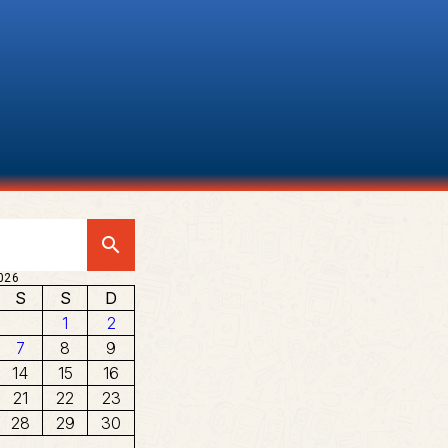
search
026
S
S
D
1
2
7
8
9
14
15
16
21
22
23
28
29
30