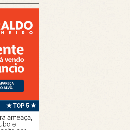
★ TOP 5 ★
tra ameaça,
oubo e