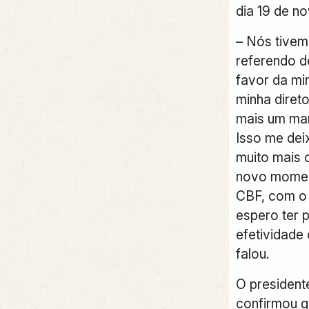
dia 19 de n
– Nós tivemo
referendo d
favor da mi
minha diret
mais um ma
Isso me deix
muito mais
novo momen
CBF, com o
espero ter 
efetividade
falou.
O presiden
confirmou q