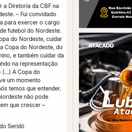
r a Diretoria da CBF na
este. – Fui convidado
 para exercer o cargo
 de futebol do Nordeste.
opa do Nordeste, cuidar
a Copa do Nordeste, do
inino, e também cuidar da
ndo na representação
s (…) A Copa do
ive um momento
 nós temos que entender.
Nordeste não pode
 tem que crescer –
 do Seridó