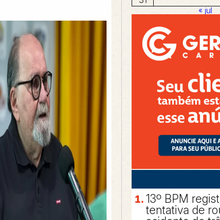
« jul
13º BPM regis
tentativa de r