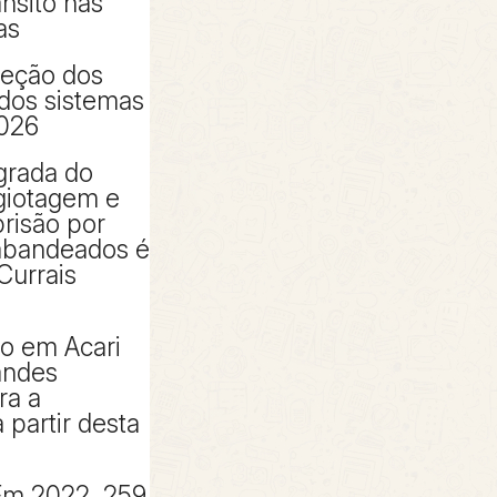
ânsito nas
as
peção dos
 dos sistemas
2026
grada do
giotagem e
risão por
rabandeados é
Currais
to em Acari
andes
ra a
partir desta
Em 2022, 259