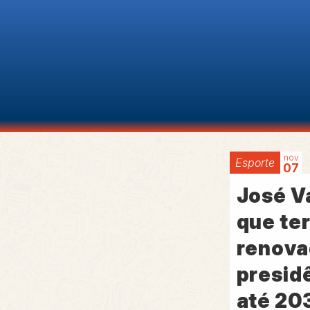
nov
Esporte
07
José V
que te
renova
presid
até 20