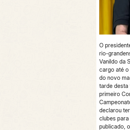
O president
rio-granden
Vanildo da S
cargo até o
do novo man
tarde desta 
primeiro Co
Campeonato 
declarou te
clubes para 
publicado, o