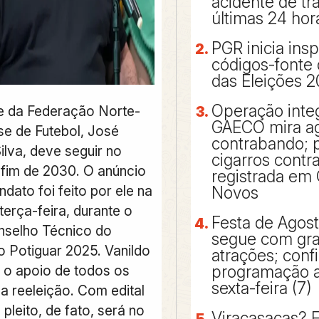
acidente de tr
últimas 24 hor
PGR inicia ins
códigos-fonte
das Eleições 
Operação inte
e da Federação Norte-
GAECO mira a
se de Futebol, José
contrabando; p
ilva, deve seguir no
cigarros cont
 fim de 2030. O anúncio
registrada em 
dato foi feito por ele na
Novos
terça-feira, durante o
Festa de Agos
nselho Técnico do
segue com gr
Potiguar 2025. Vanildo
atrações; confi
r o apoio de todos os
programação a 
sexta-feira (7)
a reeleição. Com edital
 pleito, de fato, será no
Viracasacas? 