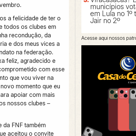
ovembro.
municípios vo
em Lula no 1º 
s a felicidade de ter o
Jair no 2º
e todos os clubes em
nha recondução, da
Acesse aqui nossos patr
oria e dos meus vices a
ndato na federação.
a feliz, agradecido e
 comprometido com esse
to que vou viver na
 novo momento que eu
para apoiar com mais
 os nossos clubes –
te da FNF também
ue aceitou o convite