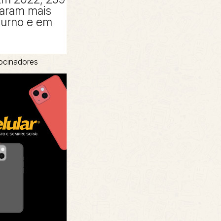
taram mais
turno e em
ocinadores