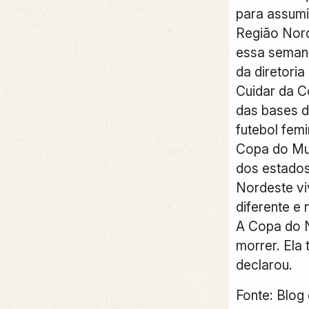
para assumi
Região Nord
essa semana
da diretoria
Cuidar da C
das bases d
futebol fem
Copa do Mu
dos estado
Nordeste v
diferente e
A Copa do 
morrer. Ela
declarou.
Fonte: Blog