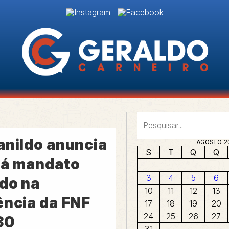
anildo anuncia
AGOSTO 2
S
T
Q
Q
rá mandato
3
4
5
6
do na
10
11
12
13
ência da FNF
17
18
19
20
24
25
26
27
30
31