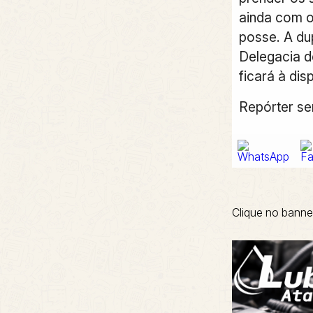
ainda com o
posse. A du
Delegacia de
ficará à dis
Repórter se
Clique no banne