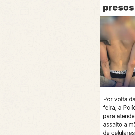
presos
Por volta d
feira, a Polí
para atende
assalto a m
de celulares