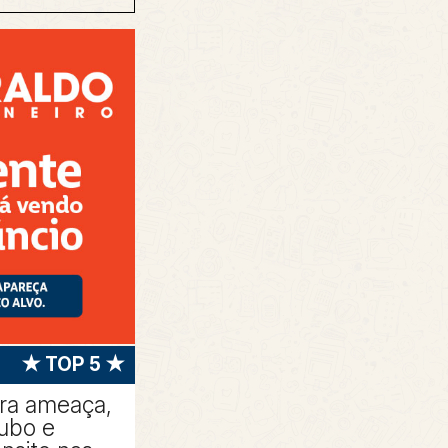
★ TOP 5 ★
tra ameaça,
oubo e