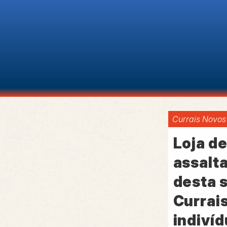
Currais Novos
Loja de
assalt
desta 
Currai
indiví