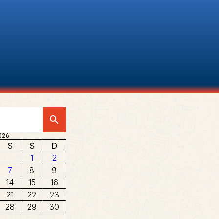
search
026
S
S
D
1
2
7
8
9
14
15
16
21
22
23
28
29
30