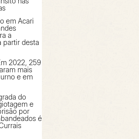
ânsito nas
as
to em Acari
andes
ra a
partir desta
Em 2022, 259
taram mais
turno e em
grada do
giotagem e
risão por
rabandeados é
Currais