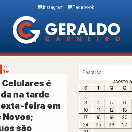
set
19
 Celulares é
AGOSTO 2
S
T
Q
Q
ada na tarde
3
4
5
6
sexta-feira em
10
11
12
13
s Novos;
17
18
19
20
24
25
26
27
duos são
31