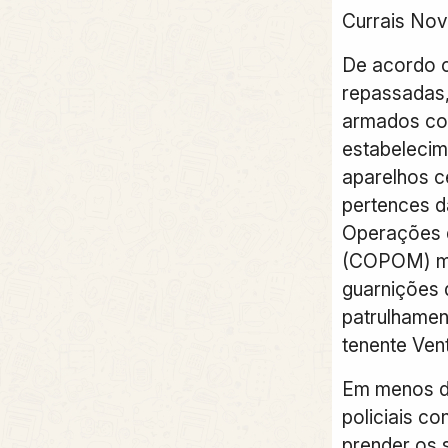
Currais Nov
De acordo 
repassadas,
armados co
estabelecim
aparelhos c
pertences d
Operações d
(COPOM) mo
guarnições
patrulhame
tenente Ven
Em menos de
policiais co
prender os 