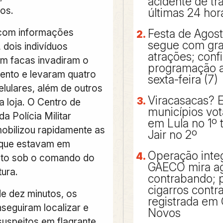
acidente de tr
os.
últimas 24 hor
com informações
Festa de Agos
segue com gr
 dois indivíduos
atrações; confi
m facas invadiram o
programação a 
ento e levaram quatro
sexta-feira (7)
elulares, além de outros
Viracasacas? 
a loja. O Centro de
municípios vo
a Polícia Militar
em Lula no 1º 
bilizou rapidamente as
Jair no 2º
 que estavam em
Operação inte
nto sob o comando do
GAECO mira a
tura.
contrabando; p
cigarros cont
 dez minutos, os
registrada em 
nseguiram localizar e
Novos
suspeitos em flagrante,