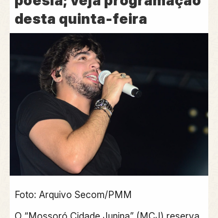
poesia; veja programação
desta quinta-feira
Foto: Arquivo Secom/PMM
O “Mossoró Cidade Junina” (MCJ) reserva