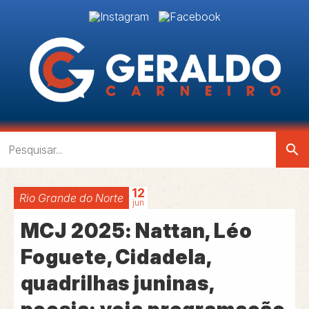
search
12
Rio Grande do Norte
jun
MCJ 2025: Nattan, Léo
Foguete, Cidadela,
quadrilhas juninas,