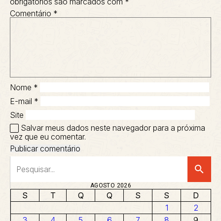
obrigatórios são marcados com
*
Comentário
*
Nome
*
E-mail
*
Site
Salvar meus dados neste navegador para a próxima
vez que eu comentar.
search
AGOSTO 2026
S
T
Q
Q
S
S
D
1
2
3
4
5
6
7
8
9