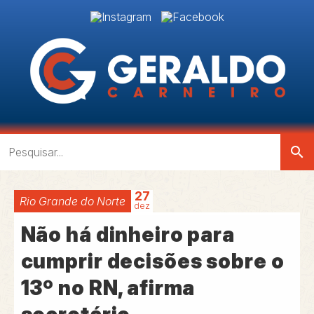
search
27
Rio Grande do Norte
dez
Não há dinheiro para
cumprir decisões sobre o
13º no RN, afirma