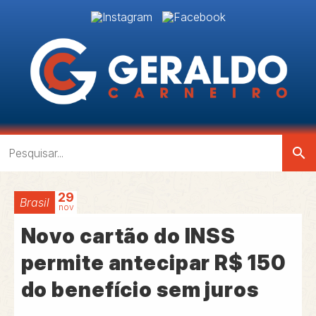
search
29
Brasil
nov
Novo cartão do INSS
permite antecipar R$ 150
do benefício sem juros