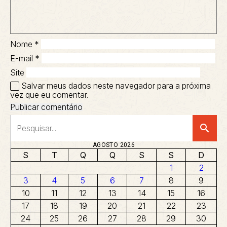
Nome
*
E-mail
*
Site
Salvar meus dados neste navegador para a próxima
vez que eu comentar.
search
AGOSTO 2026
S
T
Q
Q
S
S
D
1
2
3
4
5
6
7
8
9
10
11
12
13
14
15
16
17
18
19
20
21
22
23
24
25
26
27
28
29
30