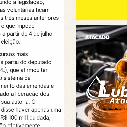
undo a legislação,
as voluntárias ficam
os três meses anteriores
, o que impede
 partir de 4 de julho
 eleição.
cursos mais
s partiu do deputado
L), que afirmou ter
o sistema de
ento das emendas e
ado a liberação dos
 sua autoria. O
 disse haver apenas uma
R$ 100 mil liquidada,
ão efetivamente