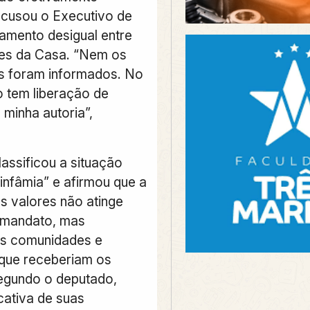
 acusou o Executivo de
aamento desigual entre
tes da Casa. “Nem os
s foram informados. No
o tem liberação de
minha autoria”,
assificou a situação
nfâmia” e afirmou que a
s valores não atinge
 mandato, mas
as comunidades e
s que receberiam os
egundo o deputado,
icativa de suas