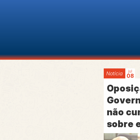
jul
Notícia
08
Oposiç
Govern
não cu
sobre 