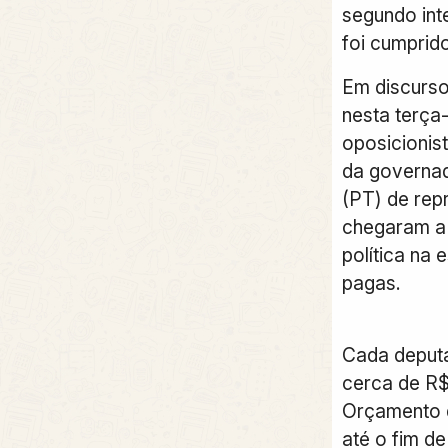
segundo int
foi cumprido
Em discurso
nesta terça-
oposicionis
da governad
(PT) de rep
chegaram a 
política na
pagas.
Cada deputa
cerca de R$
Orçamento d
até o fim d