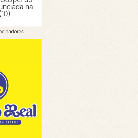
unciada na
(10)
ocinadores