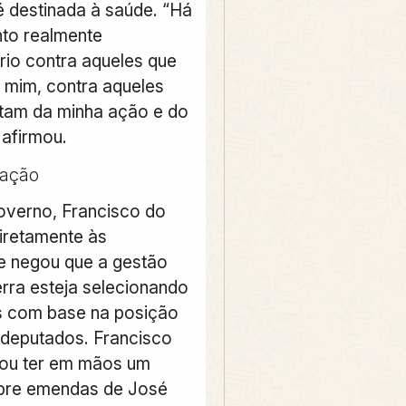
é destinada à saúde. “Há
to realmente
rio contra aqueles que
mim, contra aqueles
tam da minha ação e do
 afirmou.
ação
governo, Francisco do
diretamente às
e negou que a gestão
rra esteja selecionando
 com base na posição
s deputados. Francisco
mou ter em mãos um
obre emendas de José