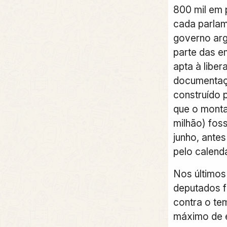
800 mil em 
cada parlam
governo ar
parte das e
apta à liber
documentaç
construído 
que o monta
milhão) fos
junho, ante
pelo calendá
Nos últimos
deputados f
contra o tem
máximo de e