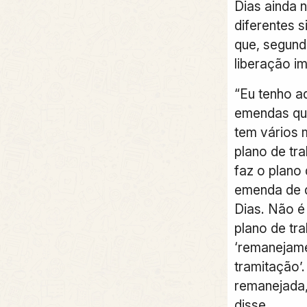
Dias ainda 
diferentes s
que, segund
liberação i
“Eu tenho aq
emendas qu
tem vários 
plano de tr
faz o plano 
emenda de 
Dias. Não é
plano de tra
‘remanejam
tramitação
remanejada,
disse.