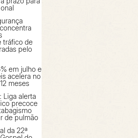
ia prazo para
ional
gurança
 concentra
s
 tráfico de
radas pelo
6% em julho e
éis acelera no
 12 meses
 Liga alerta
tico precoce
tabagismo
er de pulmão
al da 22ª
 Gospel do