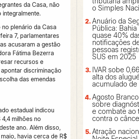
tributária ampl
egrantes da Casa, não
o Simples Nac
 integralmente.
Anuário da Se
 no plenário da Casa
Pública: Bahia
quase 40% da
feira 7, parlamentares
notificações de
tas acusaram a gestão
pessoas regist
ora Fátima Bezerra
SUS em 2025
resar recursos e
IVAR sobe 0,6
apontar discriminação
alta dos alugu
 escolha das emendas
acumulado de
Agosto Branco:
sobre diagnós
do estadual indicou
e combate ao 
contra o cânc
 4,4 milhões no
este ano. Além disso,
Atração nacion
e maio, havia cerca de R$
Noite Especial