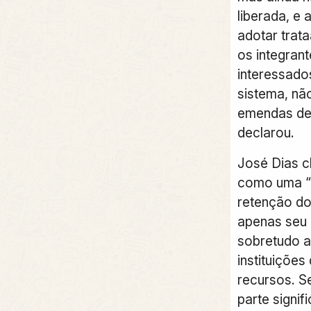
liberada, e
adotar trat
os integran
interessado
sistema, nã
emendas de 
declarou.
José Dias cl
como uma “i
retenção do
apenas seu
sobretudo 
instituiçõe
recursos. S
parte signif