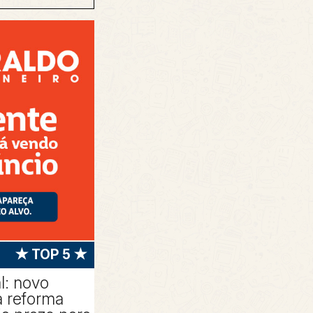
★ TOP 5 ★
l: novo
 reforma