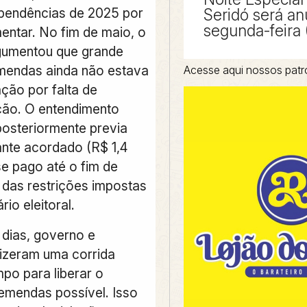
pendências de 2025 por
Seridó será an
segunda-feira 
entar. No fim de maio, o
gumentou que grande
mendas ainda não estava
Acesse aqui nossos patr
ação por falta de
ão. O entendimento
posteriormente previa
nte acordado (R$ 1,4
se pago até o fim de
s das restrições impostas
rio eleitoral.
 dias, governo e
izeram uma corrida
po para liberar o
mendas possível. Isso