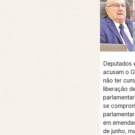
Deputados 
acusam o G
não ter cum
liberação 
parlamentar
se comprom
parlamentare
em emendas 
de junho, m