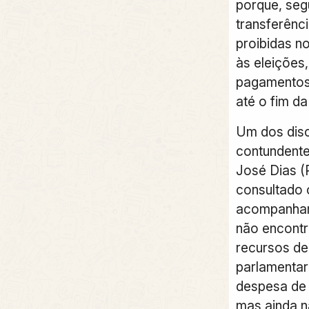
porque, seg
transferênci
proibidas n
às eleições
pagamentos a
até o fim da
Um dos dis
contundente
José Dias (P
consultado 
acompanham
não encontr
recursos de
parlamentar
despesa de 
mas ainda n