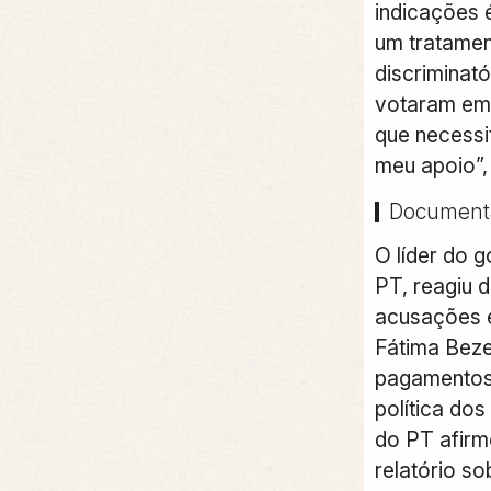
indicações 
um tratamen
discriminató
votaram em 
que necessi
meu apoio”,
Document
O líder do 
PT, reagiu 
acusações 
Fátima Beze
pagamentos
política do
do PT afir
relatório s