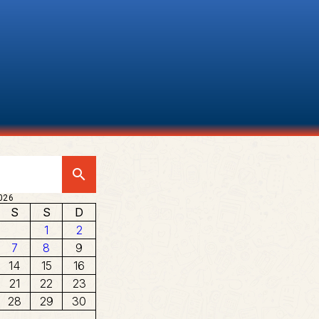
search
026
S
S
D
1
2
7
8
9
14
15
16
21
22
23
28
29
30