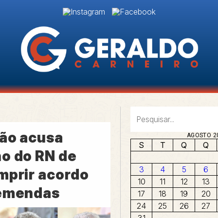
ão acusa
AGOSTO 2
S
T
Q
Q
o do RN de
3
4
5
6
mprir acordo
10
11
12
13
emendas
17
18
19
20
24
25
26
27
31