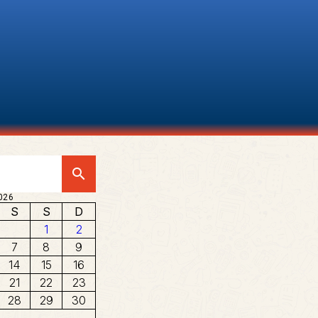
search
026
S
S
D
1
2
7
8
9
14
15
16
21
22
23
28
29
30