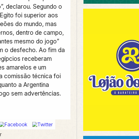
, declarou. Segundo o
 Egito foi superior aos
peões do mundo, mas
ternos, dentro de campo,
antes mesmo do jogo”
am o desfecho. Ao fim da
 egípcios receberam
es amarelos e um
da comissão técnica foi
quanto a Argentina
jogo sem advertências.
r