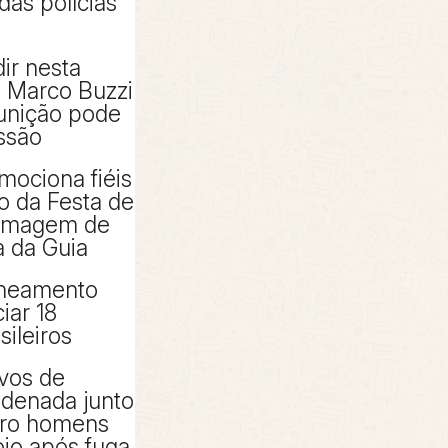
das polícias
ir nesta
e Marco Buzzi
punição pode
ssão
mociona fiéis
io da Festa de
 imagem de
 da Guia
aneamento
iar 18
sileiros
ivos de
denada junto
tro homens
io após fuga