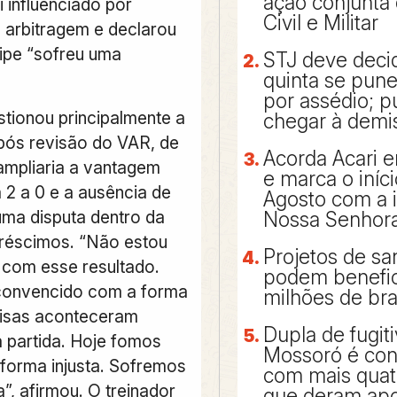
ação conjunta 
i influenciado por
Civil e Militar
 arbitragem e declarou
ipe “sofreu uma
STJ deve decid
quinta se pun
por assédio; 
tionou principalmente a
chegar à demi
pós revisão do VAR, de
Acorda Acari e
ampliaria a vantagem
e marca o iníc
 2 a 0 e a ausência de
Agosto com a
uma disputa dentro da
Nossa Senhora
réscimos. “Não estou
Projetos de s
com esse resultado.
podem benefic
convencido com a forma
milhões de bra
isas aconteceram
Dupla de fugit
a partida. Hoje fomos
Mossoró é con
 forma injusta. Sofremos
com mais qua
a”, afirmou. O treinador
que deram apo