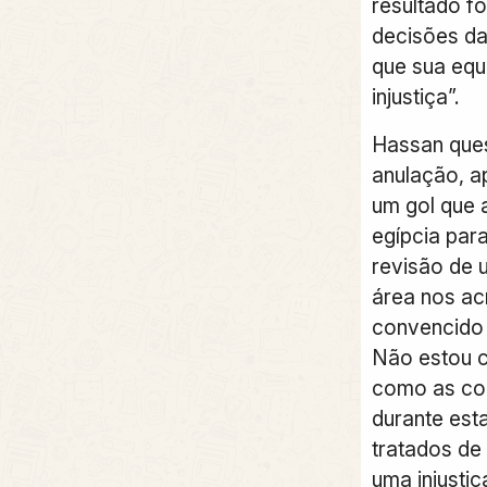
resultado fo
decisões da
que sua equ
injustiça”.
Hassan ques
anulação, a
um gol que 
egípcia para
revisão de 
área nos ac
convencido 
Não estou 
como as co
durante est
tratados de
uma injustiç