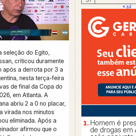
« jul
a seleção do Egito,
an, criticou duramente
m após a derrota por 3 a
entina, nesta terça-feira
avas de final da Copa do
26, em Atlanta. A
ana abriu 2 a 0 no placar,
a virada nos minutos
bou eliminada. Após a
Homem é preso
reinador afirmou que o
de drogas em 