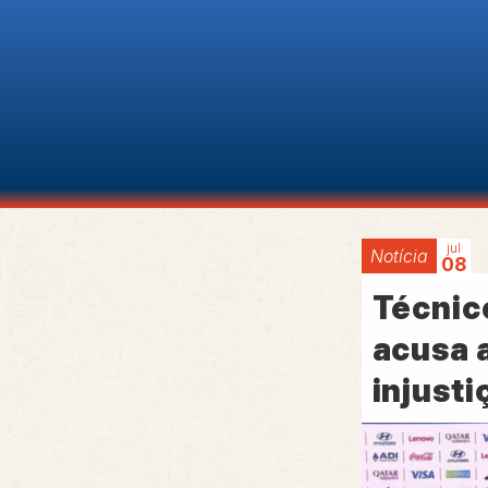
jul
Notícia
08
Técnic
acusa 
injusti