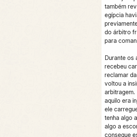
também rev
egípcia hav
previamente
do árbitro f
para comand
Durante os 
recebeu car
reclamar da
voltou a ins
arbitragem.
aquilo era in
ele carregue
tenha algo 
algo a esco
consegue es