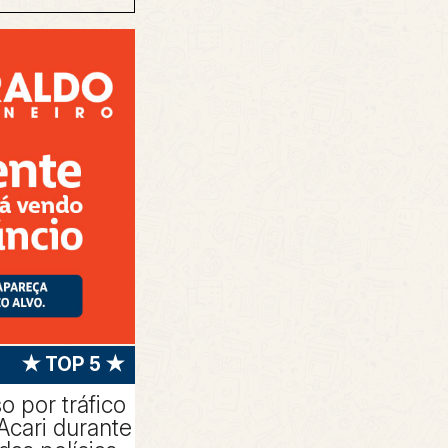
★ TOP 5 ★
 por tráfico
Acari durante