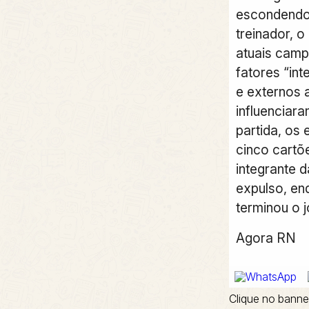
escondendo”
treinador, o
atuais cam
fatores “in
e externos 
influenciar
partida, os
cinco cartõ
integrante 
expulso, en
terminou o 
Agora RN
Clique no banne