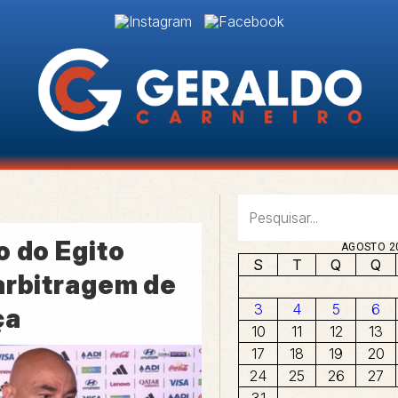
o do Egito
AGOSTO 2
S
T
Q
Q
arbitragem de
3
4
5
6
ça
10
11
12
13
17
18
19
20
24
25
26
27
31