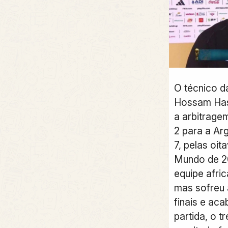
O técnico d
Hossam Hass
a arbitrage
2 para a Arg
7, pelas oit
Mundo de 20
equipe afric
mas sofreu 
finais e aca
partida, o t