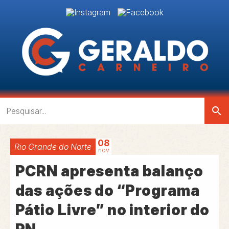
search
08
Rio Grande do Norte
nov
PCRN apresenta balanço
das ações do “Programa
Pátio Livre” no interior do