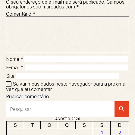
O seu endereço de e-mail não será publicado.
Campos
obrigatórios são marcados com
*
Comentário
*
Nome
*
E-mail
*
Site
Salvar meus dados neste navegador para a próxima
vez que eu comentar.
search
AGOSTO 2026
S
T
Q
Q
S
S
D
1
2