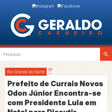
search
17
Rio Grande do Norte
out
Prefeito de Currais Novos
Odon Júnior Encontra-se
com Presidente Lula em