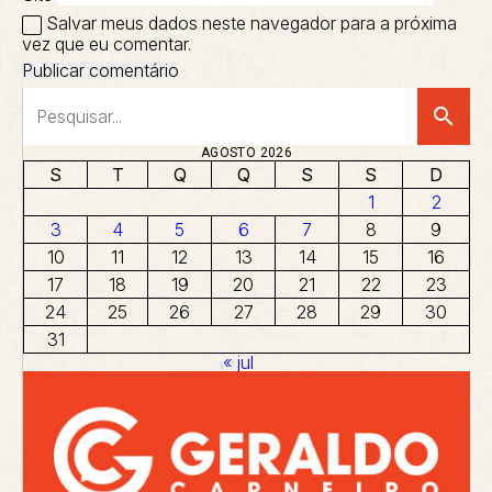
Salvar meus dados neste navegador para a próxima
vez que eu comentar.
search
AGOSTO 2026
S
T
Q
Q
S
S
D
1
2
3
4
5
6
7
8
9
10
11
12
13
14
15
16
17
18
19
20
21
22
23
24
25
26
27
28
29
30
31
« jul