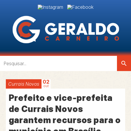
search
02
Currais Novos
out
Prefeito e vice-prefeita
de Currais Novos
garantem recursos para o