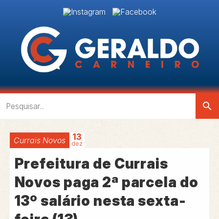
search
13
Currais Novos
dez
Prefeitura de Currais
Novos paga 2ª parcela do
13º salário nesta sexta-