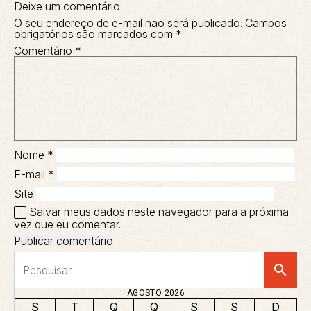
Deixe um comentário
O seu endereço de e-mail não será publicado.
Campos
obrigatórios são marcados com
*
Comentário
*
Nome
*
E-mail
*
Site
Salvar meus dados neste navegador para a próxima
vez que eu comentar.
search
AGOSTO 2026
S
T
Q
Q
S
S
D