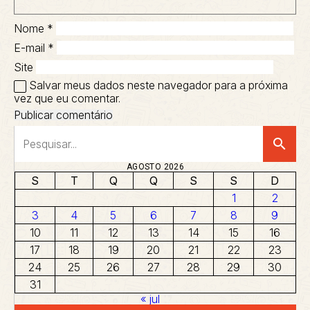
Nome
*
E-mail
*
Site
Salvar meus dados neste navegador para a próxima
vez que eu comentar.
search
AGOSTO 2026
S
T
Q
Q
S
S
D
1
2
3
4
5
6
7
8
9
10
11
12
13
14
15
16
17
18
19
20
21
22
23
24
25
26
27
28
29
30
31
« jul