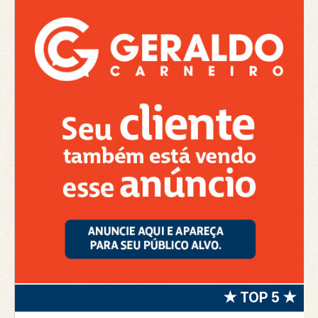
★ TOP 5 ★