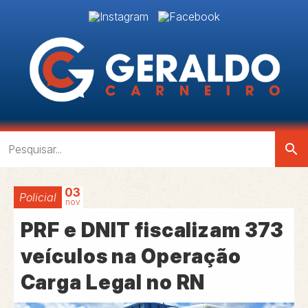
search
03
Policial
nov
PRF e DNIT fiscalizam 373
veículos na Operação
Carga Legal no RN