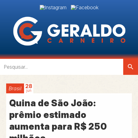
search
28
Brasil
jun
Quina de São João:
prêmio estimado
aumenta para R$ 250