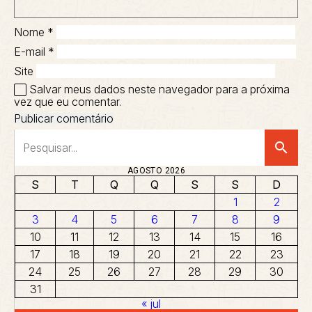
Nome
*
E-mail
*
Site
Salvar meus dados neste navegador para a próxima
vez que eu comentar.
search
AGOSTO 2026
S
T
Q
Q
S
S
D
1
2
3
4
5
6
7
8
9
10
11
12
13
14
15
16
17
18
19
20
21
22
23
24
25
26
27
28
29
30
31
« jul