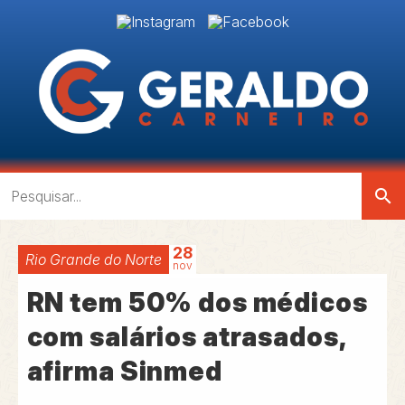
search
28
Rio Grande do Norte
nov
RN tem 50% dos médicos
com salários atrasados,
afirma Sinmed