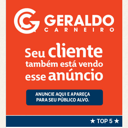
★ TOP 5 ★