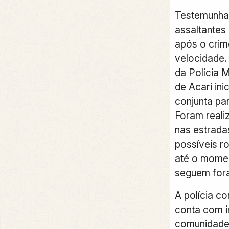
Testemunhas
assaltantes
após o crim
velocidade.
da Polícia M
de Acari in
conjunta par
Foram reali
nas estrada
possíveis ro
até o momen
seguem fora
A polícia co
conta com 
comunidade 