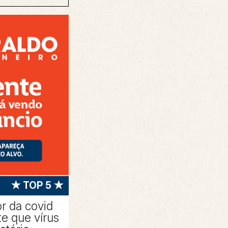
★ TOP 5 ★
r da covid
e que vírus