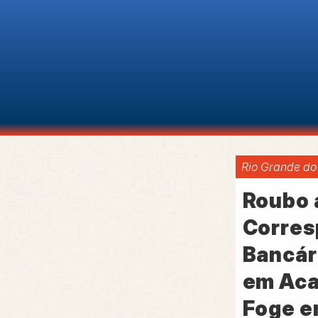
Rio Grande do
Roubo 
Corres
Bancár
em Aca
Foge e