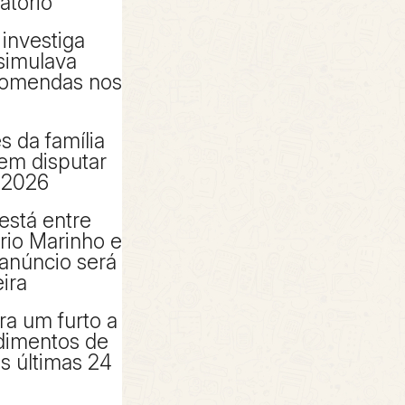
atório
 investiga
simulava
comendas nos
s da família
em disputar
 2026
está entre
rio Marinho e
 anúncio será
ira
ra um furto a
dimentos de
as últimas 24