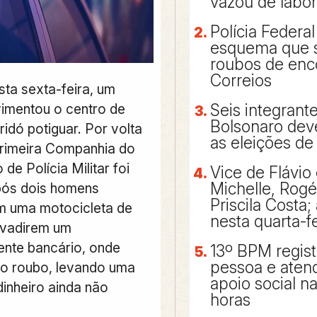
vazou de labor
Polícia Federal
esquema que 
roubos de en
Correios
sta sexta-feira, um
imentou o centro de
Seis integrante
Bolsonaro dev
ridó potiguar. Por volta
as eleições de
Primeira Companhia do
 de Polícia Militar foi
Vice de Flávio 
Michelle, Rogé
pós dois homens
Priscila Costa;
m uma motocicleta de
nesta quarta-fe
invadirem um
nte bancário, onde
13º BPM regist
pessoa e aten
o roubo, levando uma
apoio social n
dinheiro ainda não
horas