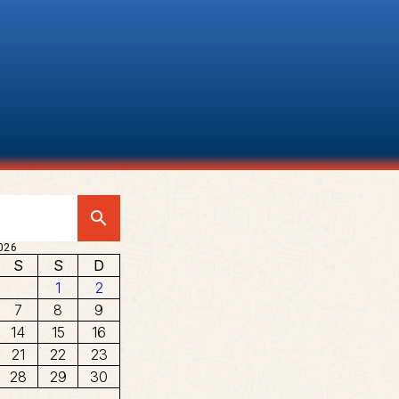
search
026
S
S
D
1
2
7
8
9
14
15
16
21
22
23
28
29
30