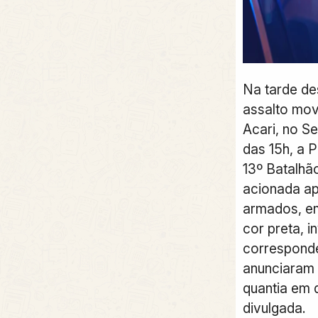
Na tarde de
assalto mov
Acari, no Se
das 15h, a 
13º Batalhão
acionada a
armados, e
cor preta, 
corresponde
anunciaram 
quantia em 
divulgada.