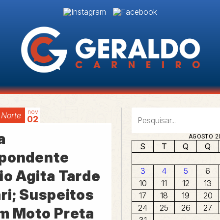
nov
 Norte
02
a
AGOSTO 2
S
T
Q
Q
pondente
3
4
5
6
io Agita Tarde
10
11
12
13
ri; Suspeitos
17
18
19
20
24
25
26
27
m Moto Preta
31