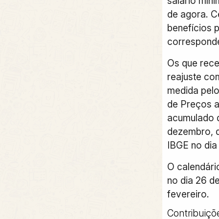
salário míni
de agora. 
benefícios 
corresponde
Os que rece
reajuste co
medida pelo
de Preços 
acumulado d
dezembro, q
IBGE no dia 
O calendár
no dia 26 de
fevereiro.
Contribuiçõ