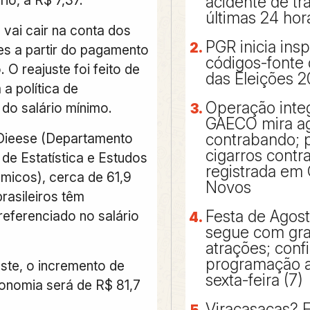
rio, a R$ 7,37.
acidente de tr
últimas 24 hor
o
vai cair na conta dos
PGR inicia ins
es a partir do pagamento
códigos-fonte
. O reajuste foi feito de
das Eleições 
a política de
Operação inte
 do salário mínimo.
GAECO mira a
contrabando; p
Dieese (Departamento
cigarros cont
l de Estatística e Estudos
registrada em 
icos), cerca de 61,9
Novos
rasileiros têm
Festa de Agos
referenciado no salário
segue com gr
atrações; confi
programação a 
ste, o incremento de
sexta-feira (7)
onomia será de R$ 81,7
Viracasacas? 