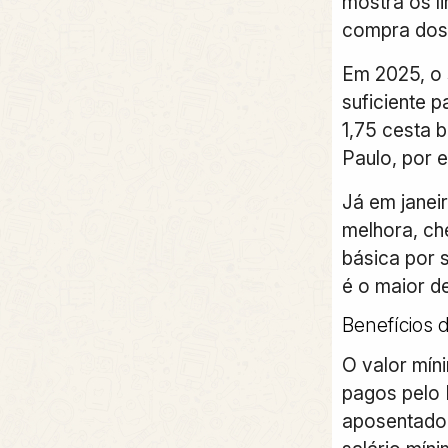
mostra os l
compra dos 
Em 2025, o 
suficiente p
1,75 cesta 
Paulo, por 
Já em janei
melhora, ch
básica por 
é o maior d
Benefícios 
O valor mín
pagos pelo
aposentador