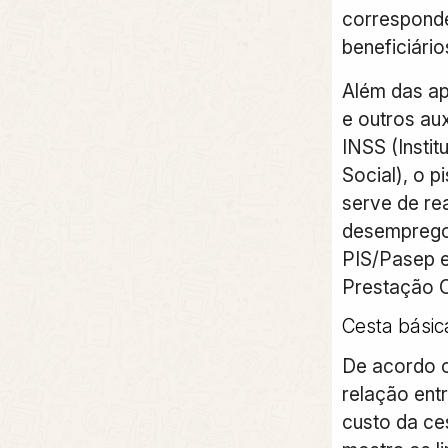
corresponde
beneficiário
Além das ap
e outros au
INSS (Insti
Social), o 
serve de re
desemprego,
PIS/Pasep e
Prestação C
Cesta básic
De acordo c
relação entr
custo da ce