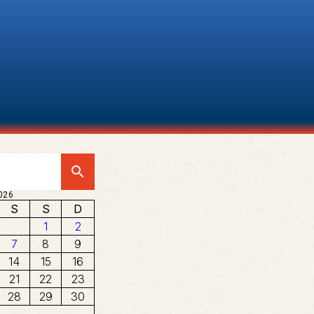
search
026
S
S
D
1
2
7
8
9
14
15
16
21
22
23
28
29
30