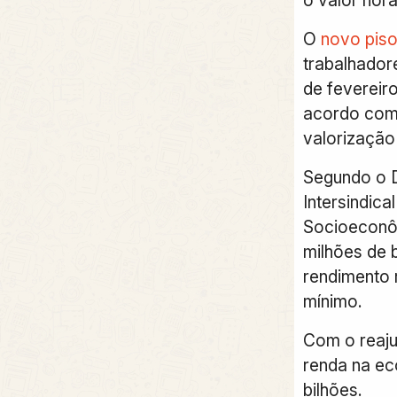
o valor horá
O
novo pis
trabalhador
de fevereiro
acordo com 
valorização
Segundo o 
Intersindica
Socioeconôm
milhões de b
rendimento 
mínimo.
Com o reaju
renda na ec
bilhões.