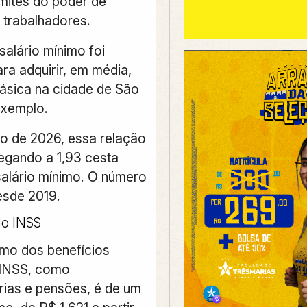
imites do poder de
trabalhadores.
salário mínimo foi
ara adquirir, em média,
básica na cidade de São
exemplo.
ro de 2026, essa relação
egando a 1,93 cesta
salário mínimo. O número
esde 2019.
do INSS
imo dos benefícios
 INSS, como
ias e pensões, é de um