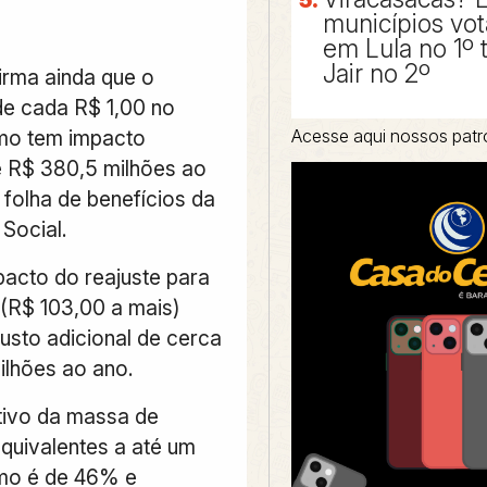
municípios vo
em Lula no 1º 
Jair no 2º
irma ainda que o
e cada R$ 1,00 no
Acesse aqui nossos patr
imo tem impacto
 R$ 380,5 milhões ao
 folha de benefícios da
Social.
pacto do reajuste para
 (R$ 103,00 a mais)
custo adicional de cerca
ilhões ao ano.
tivo da massa de
equivalentes a até um
imo é de 46% e