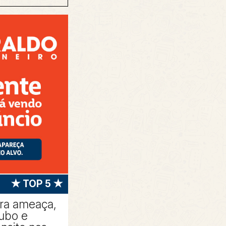
★ TOP 5 ★
tra ameaça,
oubo e