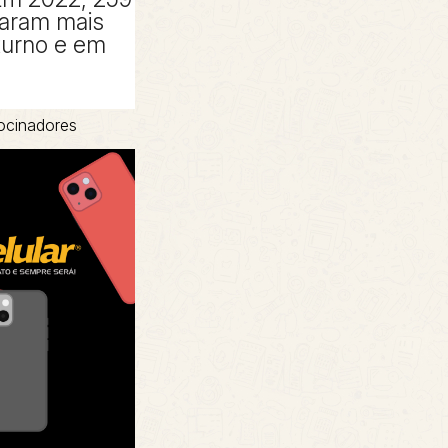
taram mais
turno e em
ocinadores