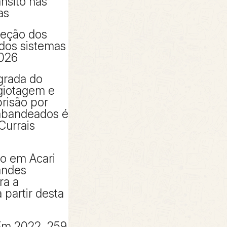
ânsito nas
as
peção dos
 dos sistemas
2026
grada do
giotagem e
risão por
rabandeados é
Currais
to em Acari
andes
ra a
partir desta
Em 2022, 259