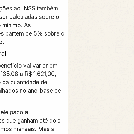
uições ao INSS também
ser calculadas sobre o
o mínimo. As
es partem de 5% sobre o
o.
ial
enefício vai variar em
135,08 a R$ 1.621,00,
 da quantidade de
alhados no ano-base de
 ele pago a
es que ganham até dois
nimos mensais. Mas a