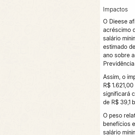
Impactos
O Dieese af
acréscimo d
salário mín
estimado de
ano sobre a
Previdência 
Assim, o im
R$ 1.621,00
significará 
de R$ 39,1 b
O peso rela
benefícios 
salário mín