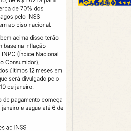
mo, de R$ 1.621 a partir
Cerca de 70% dos
pagos pelo INSS
m ao piso nacional.
bem acima disso terão
m base na inflação
 INPC (Índice Nacional
ao Consumidor),
os últimos 12 meses em
ue será divulgado pelo
10 de janeiro.
io de pagamento começa
 janeiro e segue até 6 de
es ao INSS