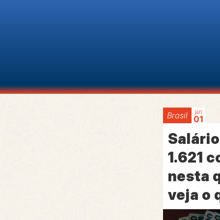
jan
Brasil
01
Salári
1.621 c
nesta q
veja o