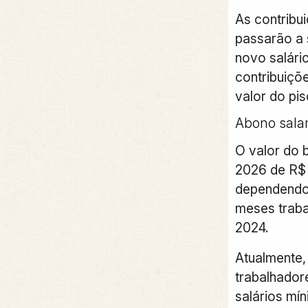
As contrib
passarão a 
novo salári
contribuiçõ
valor do pis
Abono salar
O valor do b
2026 de R$ 
dependendo
meses trab
2024.
Atualmente,
trabalhador
salários mí