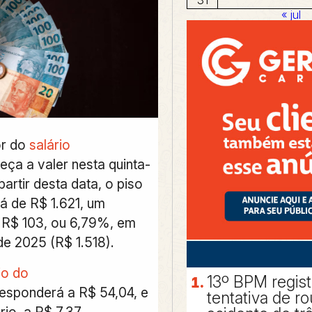
« jul
or do
salário
ça a valer nesta quinta-
 partir desta data, o piso
á de R$ 1.621, um
 R$ 103, ou 6,79%, em
de 2025 (R$ 1.518).
io do
13º BPM regis
esponderá a R$ 54,04, e
tentativa de r