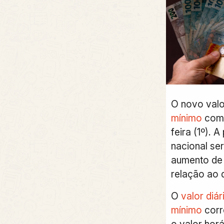
O novo val
mínimo
come
feira (1º). A
nacional ser
aumento de
relação ao 
O
valor diár
mínimo
corr