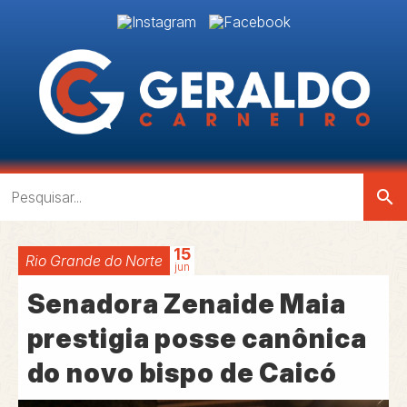
search
15
Rio Grande do Norte
jun
Senadora Zenaide Maia
prestigia posse canônica
do novo bispo de Caicó