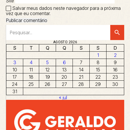
Site
Salvar meus dados neste navegador para a próxima
vez que eu comentar.
search
AGOSTO 2026
S
T
Q
Q
S
S
D
1
2
3
4
5
6
7
8
9
10
11
12
13
14
15
16
17
18
19
20
21
22
23
24
25
26
27
28
29
30
31
« jul