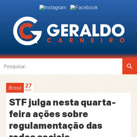
search
27
Brasil
nov
STF julga nesta quarta-
feira ações sobre
regulamentação das