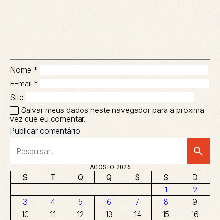
Nome
*
E-mail
*
Site
Salvar meus dados neste navegador para a próxima
vez que eu comentar.
search
AGOSTO 2026
S
T
Q
Q
S
S
D
1
2
3
4
5
6
7
8
9
10
11
12
13
14
15
16