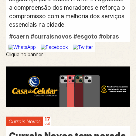
a compreensão dos moradores e reforça o
compromisso com a melhoria dos serviços
essenciais na cidade.
#caern
#curraisnovos
#esgoto
#obras
Clique no banner
17
Currais Novos
out
Currais Novos tem parada