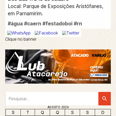
Local: Parque de Exposições Aristófanes,
em Parnamirim.
#água
#caern
#festadoboi
#rn
Clique no banner
search
AGOSTO 2026
S
T
Q
Q
S
S
D