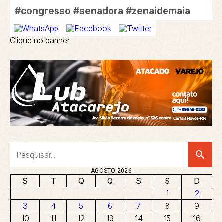
#congresso
#senadora
#zenaidemaia
Clique no banner
search
AGOSTO 2026
S
T
Q
Q
S
S
D
1
2
3
4
5
6
7
8
9
10
11
12
13
14
15
16