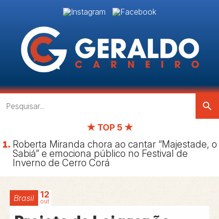
search
★ TOP 5 ★
Roberta Miranda chora ao cantar “Majestade, o
Sabiá” e emociona público no Festival de
Inverno de Cerro Corá
12
Brasil
out